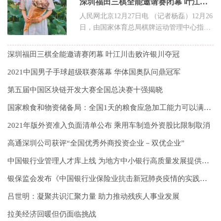
深圳福田三棋全能邀请赛闭幕 叶江川击败许银川夺冠
人民网北京12月27日电 （记者杨磊）12月26
日，由国家体育总局棋牌运动管理中心指
导、深圳市文化广电旅游体育局支
深圳福田三棋全能邀请赛闭幕 叶江川击败许银川夺冠
2021中国男子手球超级联赛落幕 华体国奥队问鼎冠军
第五届中国区块链开发大赛全国总决赛十强揭晓
国家粮食和物资储备局：全国1天的粮食应急加工能力可以满足14亿人2天的需要
2021年版外资准入负面清单公布 乘用车制造外资股比限制取消
高通深圳公司获评“全国优秀外商投资企业－双优企业”
中国银行业管理人才库上线 为地方中小银行高质量发展提供人才保障
银保监会发布《中国银行业保险业抗击新冠肺炎疫情的实践与经验》
吕世明：凝聚共识汇聚力量 助力推动残疾人事业发展
拉美经济回暖但仍面临挑战