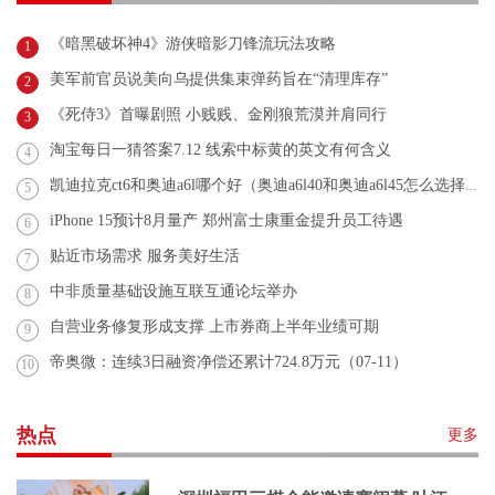
《暗黑破坏神4》游侠暗影刀锋流玩法攻略
1
美军前官员说美向乌提供集束弹药旨在“清理库存”
2
《死侍3》首曝剧照 小贱贱、金刚狼荒漠并肩同行
3
淘宝每日一猜答案7.12 线索中标黄的英文有何含义
4
凯迪拉克ct6和奥迪a6l哪个好（奥迪a6l40和奥迪a6l45怎么选择？）
5
iPhone 15预计8月量产 郑州富士康重金提升员工待遇
6
贴近市场需求 服务美好生活
7
中非质量基础设施互联互通论坛举办
8
自营业务修复形成支撑 上市券商上半年业绩可期
9
帝奥微：连续3日融资净偿还累计724.8万元（07-11）
10
热点
更多