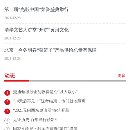
第二届“光影中国”荣誉盛典举行
2021-12-28
清华文艺大讲堂“开讲”黄河文化
2021-12-28
北京：今冬明春“菜篮子”产品供给总量有保障
2021-12-28
动态
更多
交通领域涉企乱收费是否“以大欺小”
1
“14天后再见！”送考结束，他们就地隔离
2
“2021无问西东邀请展”在沪开幕
3
见证历史 百年洋行获新生
4
国家文物局：我国石窟寺“家底”摸清
5