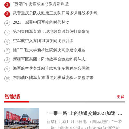
“云端”军史馆成国防教育新课堂
2
武警重庆总队执勤第三支队开展多课目战术训练
3
2021，感受中国军校的时代脉动
4
第74集团军某旅：现地教育课鼓荡打赢豪情
5
空军航空兵某团组织夜间飞行训练
6
陆军军医大学新桥医院解决高原巡诊难题
7
新疆军区某团：阵地故事会激发练兵斗志
8
海军航空兵某场站连续实施多机种综合保障
9
东部战区陆军某旅通过兵棋系统验证复盘结果
10
智能锁
更多
“一带一路”上的轨道交通2021加速“向前”
新华社北京12月26日电 （国际观察）“一带
一路”上的轨道交通2021加速“向前”新华社记