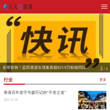
全球首例！盐田港进出境集装箱825.9万标箱同比增9.6%
2
/
3
行业
更多
香港百年老字号廖孖记的“不变之道”
2021-12-28