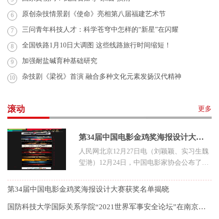
原创杂技情景剧《使命》亮相第八届福建艺术节
6
三问青年科技人才：科学苍穹中怎样的“新星”在闪耀
7
全国铁路1月10日大调图 这些线路旅行时间缩短！
8
加强耐盐碱育种基础研究
9
杂技剧《梁祝》首演 融合多种文化元素发扬汉代精神
10
滚动
更多
第34届中国电影金鸡奖海报设计大赛获奖名单揭晓
人民网北京12月27日电（刘颖颖、实习生魏
玺滟）12月24日，中国电影家协会公布了第
34届中国电影金鸡奖海报设计大赛
第34届中国电影金鸡奖海报设计大赛获奖名单揭晓
国防科技大学国际关系学院“2021世界军事安全论坛”在南京举行