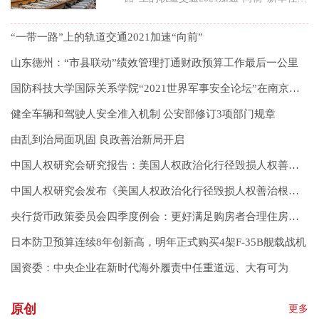
者王松宇 杨骏 彭梦瑶它
“一带一路”上的轨道交通2021加速“向前”
山东德州：“市县联动”绩效管理打通财政预算工作最后一公里
国防科技大学国际关系学院“2021世界军事安全论坛”在南京举行
健全车辆和驾驶人安全准入机制 公安部修订3项部门规章
由乱到治局面巩固 良政善治新局开启
中国人权研究会研究报告：美国人权政治化行径毁损人权善治根基
中国人权研究会发布《美国人权政治化行径毁损人权善治根基》研究报告
央行货币政策委员会四季度例会：更好满足购房者合理住房需求
日本防卫预算连续8年创新高，明年正式购买4架F-35B舰载战机
国资委：中央企业在新时代海外履责中任重道远、大有可为
原创
更多