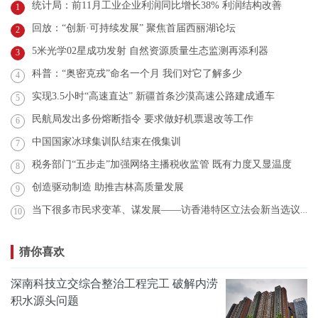
统计局：前11月工业企业利润同比增长38% 利润结构改善
1
回放：“创新·可持续发展” 聚焦首届西丽湖论坛
2
5米光学02星成功发射 自然资源质量生态监测再添利器
3
科普：“奥密克戎”命名一个月 我们对它了解多少
4
实现3.5小时“高速直达” 新疆首条沙漠高速公路建成通车
5
民航局发出多份熔断指令 要求做好机票退改等工作
6
中国国家冰球集训队结束在俄集训
7
税务部门“五步走”加强网络主播税收监管 既有力度又显温度
8
创造驱动制造 助推吉林高质量发展
9
当下很多市民求变革、谋发展——访香港特区立法会新当选议员张欣宇
10
猜你喜欢
深南科技立交综合整治工程完工 破解内涝
积水源头问题