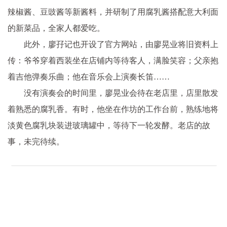
辣椒酱、豆豉酱等新酱料，并研制了用腐乳酱搭配意大利面
的新菜品，全家人都爱吃。
此外，廖孖记也开设了官方网站，由廖晃业将旧资料上
传：爷爷穿着西装坐在店铺内等待客人，满脸笑容；父亲抱
着吉他弹奏乐曲；他在音乐会上演奏长笛……
没有演奏会的时间里，廖晃业会待在老店里，店里散发
着熟悉的腐乳香。有时，他坐在作坊的工作台前，熟练地将
淡黄色腐乳块装进玻璃罐中，等待下一轮发酵。老店的故
事，未完待续。