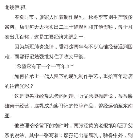
龙镜伊 摄
春夏时节，廖家人忙着制作腐乳，秋冬季节则生产较多
酱料。店里每天大概卖出二三十罐腐乳和其他酱料，每个月
卖出几百罐，这是主要经济来源之一。
因为新冠肺炎疫情，香港这两年有不少店铺经营遇到困
难，而廖孖记勉强维持住了收支平衡。
“希望它有下一个一百年！”
如何传承上一代人留下的腐乳制作手艺，重拾百年老店
的往昔光彩？
这是廖晃业经常思考的问题。听父亲廖振建说，爷爷廖
雄善于经营，腐乳成为廖孖记的招牌产品，曾经远销至东南
亚。
他整理爷爷留下的物件时，两张泛黄的老报纸印证了父
亲的说法。其中一张写着：廖孖记出品腐乳，驰誉中外，到