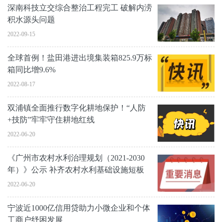
深南科技立交综合整治工程完工 破解内涝
积水源头问题
2022-09-15
全球首例！盐田港进出境集装箱825.9万标
箱同比增9.6%
2022-08-17
双浦镇全面推行数字化耕地保护！“人防
+技防”牢牢守住耕地红线
2022-06-20
《广州市农村水利治理规划（2021-2030
年）》公示 补齐农村水利基础设施短板
2022-06-20
宁波近1000亿信用贷助力小微企业和个体
工商户纾困发展