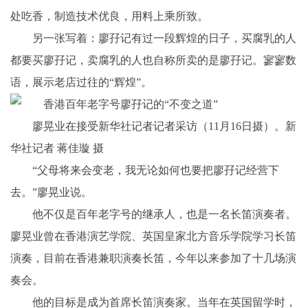
处吃香，制造技术优良，用料上乘所致。
另一张写着：廖孖记有过一段辉煌的日子，买腐乳的人
都要买廖孖记，卖腐乳的人也自称所卖的是廖孖记。寥寥数
语，展示老店过往的“辉煌”。
廖晃业在接受新华社记者记者采访（11月16日摄）。新
华社记者 蒋佳璇 摄
“父母将来会变老，我无论如何也要把廖孖记经营下
去。”廖晃业说。
他不仅是百年老字号的继承人，也是一名长笛演奏者。
廖晃业曾在香港演艺学院、英国皇家北方音乐学院学习长笛
演奏，目前在香港兼职演奏长笛，今年以来参加了十几场演
奏会。
他的目标是成为首席长笛演奏家。当年在英国留学时，