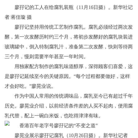
廖孖记的工人在给腐乳装瓶（11月16日摄）。新华社记
者 蒋佳璇 摄
廖孖记坚持用传统工艺制作腐乳。腐乳必须经过两次发
酵，第一次发酵历时约三个月，将初步发酵好的腐乳块装进
玻璃罐中，倒入特制腐乳汁，准备第二次发酵，快则等待两
三个月，慢则需要半年甚至一年时间。
用独家配方制作的腐乳味道醇厚，深得顾客们喜爱，这
是廖孖记延续至今的关键原因。“每个过程都要做好，这样
才会好吃。”廖晃业说。
作为中国人常用的传统调味品，腐乳至今已有超过千年
历史。廖晃业介绍，以前经济条件差的人买不起肉，便用腐
乳代替，配上一碗白米饭，也吃得津津有味。
廖晃业展示廖孖记腐乳（10月26日摄）。新华社记者