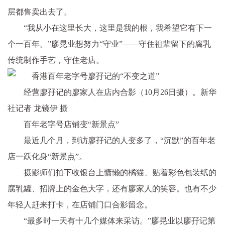
层都售卖出去了。
“我从小在这里长大，这里是我的根，我希望它有下一
个一百年。”廖晃业想努力“守业”——守住祖辈留下的腐乳
传统制作手艺，守住老店。
经营廖孖记的廖家人在店内合影（10月26日摄）。新华
社记者 龙镜伊 摄
百年老字号店铺变“新景点”
最近几个月，到访廖孖记的人变多了，“沉默”的百年老
店一跃化身“新景点”。
摄影师们拍下收银台上慵懒的橘猫、贴着彩色包装纸的
腐乳罐、招牌上的金色大字，还有廖家人的笑容。也有不少
年轻人赶来打卡，在店铺门口合影留念。
“最多时一天有十几个媒体来采访。”廖晃业以廖孖记第