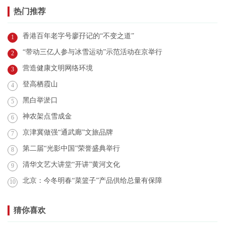
热门推荐
香港百年老字号廖孖记的“不变之道”
1
“带动三亿人参与冰雪运动”示范活动在京举行
2
营造健康文明网络环境
3
登高栖霞山
4
黑白举淤口
5
神农架点雪成金
6
京津冀做强“通武廊”文旅品牌
7
第二届“光影中国”荣誉盛典举行
8
清华文艺大讲堂“开讲”黄河文化
9
北京：今冬明春“菜篮子”产品供给总量有保障
10
猜你喜欢