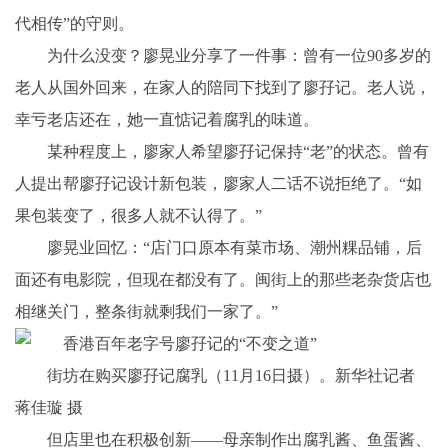
代相传”的守则。
为什么没变？廖晃业分享了一件事：曾有一位90多岁的
老人从国外回来，在家人的陪同下找到了廖孖记。老人说，
幸亏老店还在，她一直惦记着腐乳的味道。
某种程度上，廖家人希望廖孖记保持“老”的状态。曾有
人提出帮廖孖记设计新包装，廖家人二话不说拒绝了。“如
果包装变了，很多人就不认得了。”
廖晃业回忆：“店门口原本有菜市场、潮州粿品铺，后
面还有电影院，但现在都没有了。闽街上的那些老杂货店也
相继关门，整条街就剩我们一家了。”
街坊在购买廖孖记腐乳（11月16日摄）。新华社记者
蒋佳璇 摄
但店里也在积极创新——母亲制作出腐乳酱、鱼蛋酱、