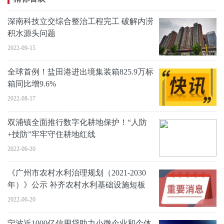
深南科技立交综合整治工程完工 破解内涝
积水源头问题
2022-09-15
全球首例！盐田港进出境集装箱825.9万标
箱同比增9.6%
2022-08-17
双浦镇全面推行数字化耕地保护！“人防
+技防”牢牢守住耕地红线
2022-06-20
《广州市农村水利治理规划（2021-2030
年）》公示 补齐农村水利基础设施短板
2022-06-20
宁波近1000亿信用贷助力小微企业和个体