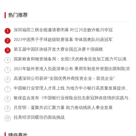
热门推荐
深圳福田三棋全能邀请赛闭幕 叶江川击败许银川夺冠
1
2021中国男子手球超级联赛落幕 华体国奥队问鼎冠军
2
第五届中国区块链开发大赛全国总决赛十强揭晓
3
国家粮食和物资储备局：全国1天的粮食应急加工能力可以满足14亿人2天的需要
4
2021年版外资准入负面清单公布 乘用车制造外资股比限制取消
5
高通深圳公司获评“全国优秀外商投资企业－双优企业”
6
中国银行业管理人才库上线 为地方中小银行高质量发展提供人才保障
7
银保监会发布《中国银行业保险业抗击新冠肺炎疫情的实践与经验》
8
吕世明：凝聚共识汇聚力量 助力推动残疾人事业发展
9
拉美经济回暖但仍面临挑战
10
猜你喜欢