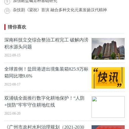
加强耐盐碱育种基础研究
9
杂技剧《梁祝》首演 融合多种文化元素发扬汉代精神
10
猜你喜欢
深南科技立交综合整治工程完工 破解内涝
积水源头问题
2022-09-15
全球首例！盐田港进出境集装箱825.9万标
箱同比增9.6%
2022-08-17
双浦镇全面推行数字化耕地保护！“人防
+技防”牢牢守住耕地红线
2022-06-20
《广州市农村水利治理规划（2021-2030