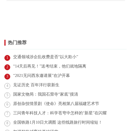
热门推荐
交通领域涉企乱收费是否“以大欺小”
1
“14天后再见！”送考结束，他们就地隔离
2
“2021无问西东邀请展”在沪开幕
3
见证历史 百年洋行获新生
4
国家文物局：我国石窟寺“家底”摸清
5
原创杂技情景剧《使命》亮相第八届福建艺术节
6
三问青年科技人才：科学苍穹中怎样的“新星”在闪耀
7
全国铁路1月10日大调图 这些线路旅行时间缩短！
8