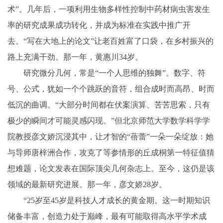
术”。几年后，一项利用生物多样性控制中药材病虫害发生
率的研究成果成功转化，并成为标准在实践中推广开
去。“写在大地上的论文”让老百姓富了口袋，在乡村振兴的
路上充满干劲。那一年，黄惠川34岁。
研究微分几何，常是“一个人思维的独舞”。数字、符
号、公式，犹如一个个跳跃的音符，组合成时而高昂、时而
低沉的曲调。“大部分时间都在伏案演算、苦苦思索，只有
极少的瞬间才可能灵感闪现。”但北京师范大学数学科学学
院教授彦文娇沉浸其中，让才智的“蓓蕾”一朵一朵绽放：她
与导师唐梓洲合作，攻克了等参情形的丘成桐第一特征值猜
想难题，论文发表在国际顶尖几何杂志上。至今，这仍是该
领域的最新研究进展。那一年，彦文娇28岁。
“25岁至45岁是科技人才成长的黄金期。这一时期知识
储备丰富，创造力处于巅峰，最有可能取得高水平学术成