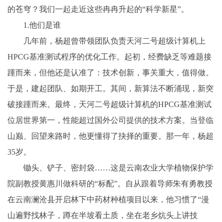
的苍穹？我们一起走近这些冉冉升起的“科学新星”。
1.他们是谁
几年前，杨超曾带领团队负责天河二号超级计算机上
HPCG基准测试程序的优化工作。起初，经费缺乏等难题接
踵而来，但他还是认准了：技术创新，事关重大，值得做。
于是，建起团队、如期开工。其间，新算法不断涌现，新突
破接踵而来。最终，天河二号超级计算机的HPCG基准测试
位居世界第一，性能超过国外公司提供的技术方案。当登临
山巅、回望来路时，他更懂得了抉择的重要。那一年，杨超
35岁。
锄头、铲子、密封袋……这是云南农业大学植物保护学
院副教授黄惠川做科研的“标配”。自从跟着导师朱有勇教授
在云南澜沧县开启林下中药材种植项目以来，他习惯了“漫
山遍野找林子，蹲在半坡看土质，坐在老乡炕头上讲技