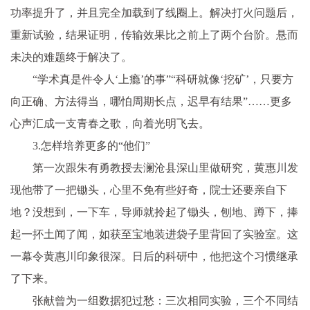
功率提升了，并且完全加载到了线圈上。解决打火问题后，
重新试验，结果证明，传输效果比之前上了两个台阶。悬而
未决的难题终于解决了。
“学术真是件令人‘上瘾’的事”“科研就像‘挖矿’，只要方
向正确、方法得当，哪怕周期长点，迟早有结果”……更多
心声汇成一支青春之歌，向着光明飞去。
3.怎样培养更多的“他们”
第一次跟朱有勇教授去澜沧县深山里做研究，黄惠川发
现他带了一把锄头，心里不免有些好奇，院士还要亲自下
地？没想到，一下车，导师就拎起了锄头，刨地、蹲下，捧
起一抔土闻了闻，如获至宝地装进袋子里背回了实验室。这
一幕令黄惠川印象很深。日后的科研中，他把这个习惯继承
了下来。
张献曾为一组数据犯过愁：三次相同实验，三个不同结