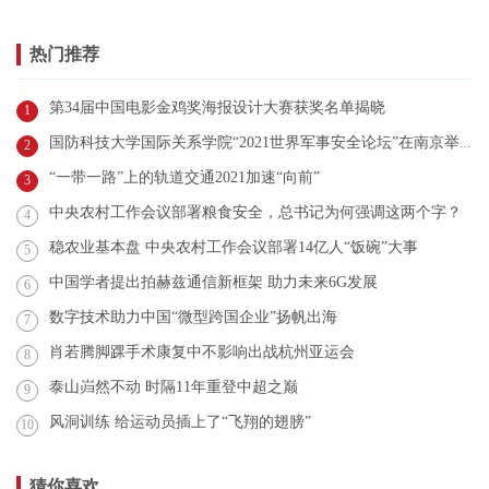
热门推荐
第34届中国电影金鸡奖海报设计大赛获奖名单揭晓
1
国防科技大学国际关系学院“2021世界军事安全论坛”在南京举行
2
“一带一路”上的轨道交通2021加速“向前”
3
中央农村工作会议部署粮食安全，总书记为何强调这两个字？
4
稳农业基本盘 中央农村工作会议部署14亿人“饭碗”大事
5
中国学者提出拍赫兹通信新框架 助力未来6G发展
6
数字技术助力中国“微型跨国企业”扬帆出海
7
肖若腾脚踝手术康复中不影响出战杭州亚运会
8
泰山岿然不动 时隔11年重登中超之巅
9
风洞训练 给运动员插上了“飞翔的翅膀”
10
猜你喜欢