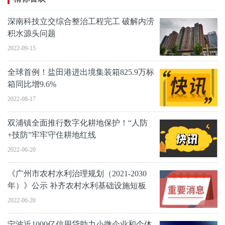
深南科技立交综合整治工程完工 破解内涝
积水源头问题
2022-09-15
全球首例！盐田港进出境集装箱825.9万标
箱同比增9.6%
2022-08-17
双浦镇全面推行数字化耕地保护！“人防
+技防”牢牢守住耕地红线
2022-06-20
《广州市农村水利治理规划（2021-2030
年）》公示 补齐农村水利基础设施短板
2022-06-20
宁波近1000亿信用贷助力小微企业和个体