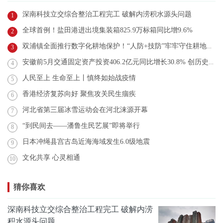
深南科技立交综合整治工程完工 破解内涝积水源头问题
1
全球首例！盐田港进出境集装箱825.9万标箱同比增9.6%
2
双浦镇全面推行数字化耕地保护！“人防+技防”牢牢守住耕地红线
3
安徽前5月交通固定资产投资406.2亿元同比增长30.8% 创历史新高
4
人民至上 生命至上丨慎终如始战疫情
5
香港经济复苏向好 聚焦攻关民生痼疾
6
河北省第三届冰雪运动会在河北涞源开幕
7
“到民间去——潘鲁生民艺展”即将举行
8
日本冲绳县宫古岛近海海域发生6.0级地震
9
文化共享 心灵相通
10
猜你喜欢
深南科技立交综合整治工程完工 破解内涝
积水源头问题