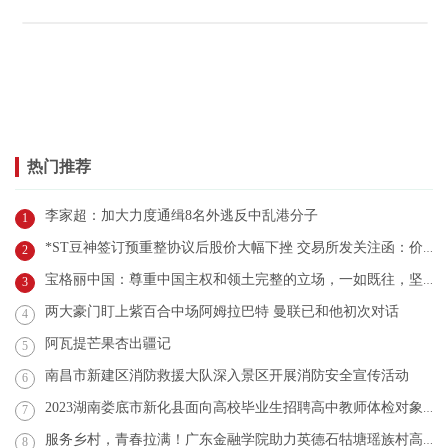
热门推荐
李家超：加大力度通缉8名外逃反中乱港分子
1
*ST豆神签订预重整协议后股价大幅下挫 交易所发关注函：价格是否合理？
2
宝格丽中国：尊重中国主权和领土完整的立场，一如既往，坚定不移
3
两大豪门盯上紫百合中场阿姆拉巴特 曼联已和他初次对话
4
阿瓦提芒果杏出疆记
5
南昌市新建区消防救援大队深入景区开展消防安全宣传活动
6
2023湖南娄底市新化县面向高校毕业生招聘高中教师体检对象公示
7
服务乡村，青春拉满！广东金融学院助力英德石牯塘瑶族村高质量发展
8