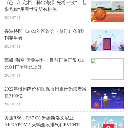
《芭比》定档，释出海报“先粉一波”，电
影号称“用完世界所有粉色”
2023-07-11
香港特区《2023年区议会（修订）条例》
刊宪生效
2023-07-11
高盛“唱空”天赐材料：目前订单正常 Q2
比Q1订单环比上升
2023-07-11
2022年谈判降价和医保报销累计为患者减
负2100亿
2023-07-11
奥迪RS6，RS7 C8 升级斯洛文尼亚
AKRAPOVIC天蝎全段排气和EVENTURI