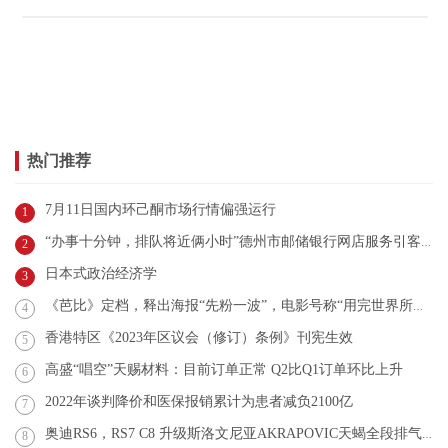
热门推荐
7月11日国内环己酮市场行情偏强运行
1
“办事十分钟，排队将近俩小时”德州市邮储银行网店服务引客户不满
2
日本式政治经济学
3
《芭比》定档，释出海报“先粉一波”，电影号称“用完世界所有粉色”
4
香港特区《2023年区议会（修订）条例》刊宪生效
5
高盛“唱空”天赐材料：目前订单正常 Q2比Q1订单环比上升
6
2022年谈判降价和医保报销累计为患者减负2100亿
7
奥迪RS6，RS7 C8 升级斯洛文尼亚AKRAPOVIC天蝎全段排气和EVENTURI进气
8