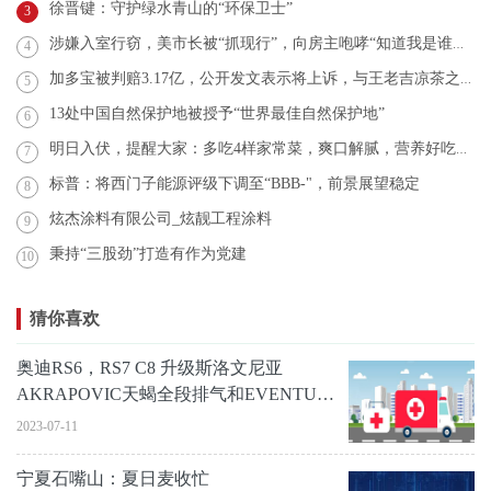
徐晋键：守护绿水青山的“环保卫士”
3
涉嫌入室行窃，美市长被“抓现行”，向房主咆哮“知道我是谁吗？”
4
加多宝被判赔3.17亿，公开发文表示将上诉，与王老吉凉茶之争还未结束
5
13处中国自然保护地被授予“世界最佳自然保护地”
6
明日入伏，提醒大家：多吃4样家常菜，爽口解腻，营养好吃不上火
7
标普：将西门子能源评级下调至“BBB-"，前景展望稳定
8
炫杰涂料有限公司_炫靓工程涂料
9
秉持“三股劲”打造有作为党建
10
猜你喜欢
奥迪RS6，RS7 C8 升级斯洛文尼亚
AKRAPOVIC天蝎全段排气和EVENTURI
进气
2023-07-11
宁夏石嘴山：夏日麦收忙