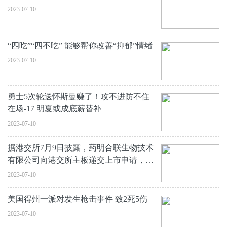
2023-07-10
“四吃”“四不吃” 能够帮你改善“抑郁”情绪
2023-07-10
勇士5次轮送怀斯曼赚了！攻不进防不住
在场-17 明夏或成底薪替补
2023-07-10
据港交所7月9日披露，药明合联生物技术
有限公司向港交所主板递交上市申请，大
摩、小摩、高盛为其联席保荐人
2023-07-10
美国得州一派对发生枪击事件 致2死5伤
2023-07-10