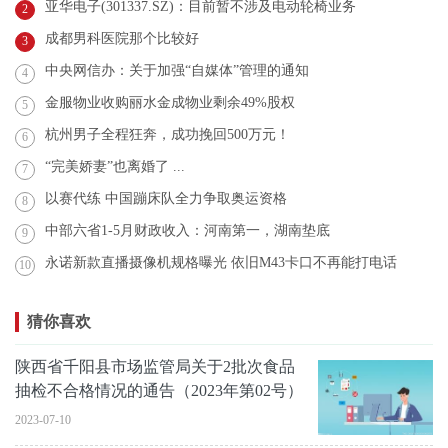
亚华电子(301337.SZ)：目前暂不涉及电动轮椅业务
2
成都男科医院那个比较好
3
中央网信办：关于加强“自媒体”管理的通知
4
金服物业收购丽水金成物业剩余49%股权
5
杭州男子全程狂奔，成功挽回500万元！
6
“完美娇妻”也离婚了 ...
7
以赛代练 中国蹦床队全力争取奥运资格
8
中部六省1-5月财政收入：河南第一，湖南垫底
9
永诺新款直播摄像机规格曝光 依旧M43卡口不再能打电话
10
猜你喜欢
陕西省千阳县市场监管局关于2批次食品
抽检不合格情况的通告（2023年第02号）
2023-07-10