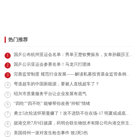
热门推荐
国乒公布杭州亚运会名单：男单王楚钦樊振东，女单孙颖莎王艺迪
1
国乒公示亚运会参赛名单！马龙只打团体
2
完善监管制度 规范行业发展——解读私募投资基金监管条例三大亮点
3
弯道超车的中国新能源，要被人直线超车了？
4
绍兴市质量服务平台让企业发展有底气
5
“四吃”“四不吃” 能够帮你改善“抑郁”情绪
6
勇士5次轮送怀斯曼赚了！攻不进防不住在场-17 明夏或成底薪替补
7
据港交所7月9日披露，药明合联生物技术有限公司向港交所主板递交上市申请，大摩、小摩、高盛为其联席保荐人
8
美国得州一派对发生枪击事件 致2死5伤
9