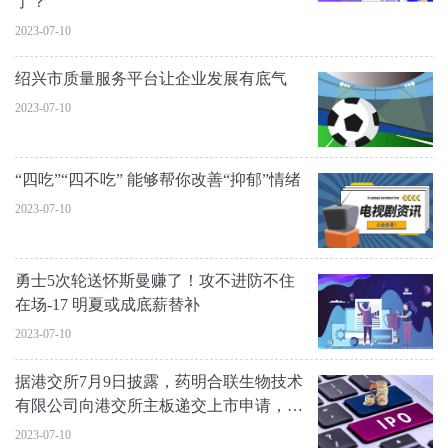
了？
2023-07-10
绍兴市质量服务平台让企业发展有底气
2023-07-10
“四吃”“四不吃” 能够帮你改善“抑郁”情绪
2023-07-10
勇士5次轮送怀斯曼赚了！攻不进防不住
在场-17 明夏或成底薪替补
2023-07-10
据港交所7月9日披露，药明合联生物技术
有限公司向港交所主板递交上市申请，大
摩、小摩、高盛为其联席保荐人
2023-07-10