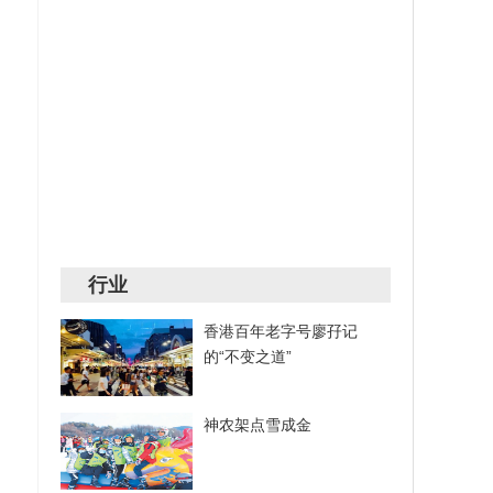
行业
香港百年老字号廖孖记
的“不变之道”
神农架点雪成金