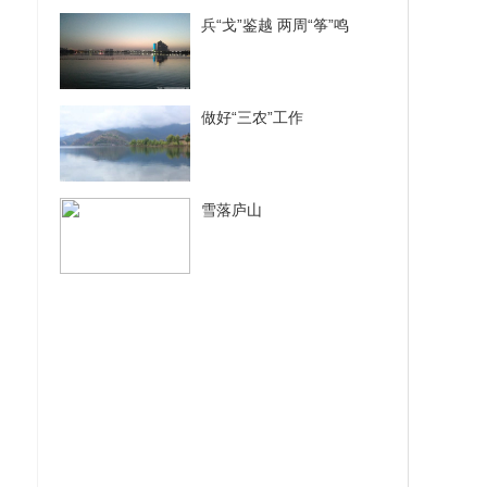
兵“戈”鉴越 两周“筝”鸣
做好“三农”工作
雪落庐山