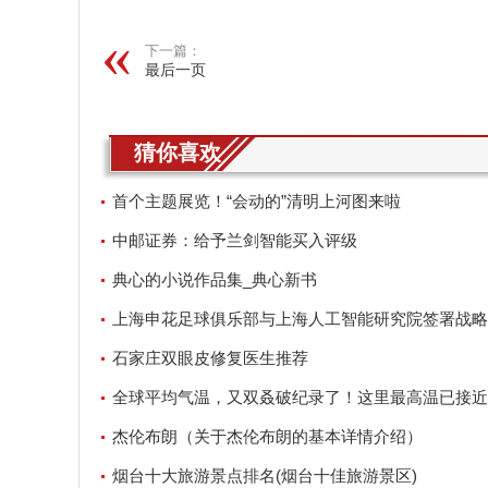
下一篇：
最后一页
猜你喜欢
首个主题展览！“会动的”清明上河图来啦
中邮证券：给予兰剑智能买入评级
典心的小说作品集_典心新书
上海申花足球俱乐部与上海人工智能研究院签署战略
议
石家庄双眼皮修复医生推荐
全球平均气温，又双叒破纪录了！这里最高温已接近
还会更热？
杰伦布朗（关于杰伦布朗的基本详情介绍）
烟台十大旅游景点排名(烟台十佳旅游景区)