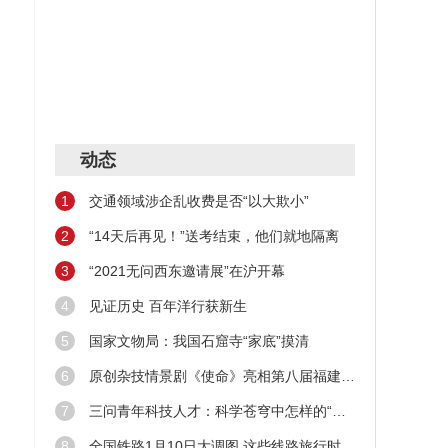
动态
1
交通领域涉企乱收费是否“以大欺小”
2
“14天后再见！”送考结束，他们就地隔离
3
“2021无问西东邀请展”在沪开幕
4
见证历史 百年洋行获新生
5
国家文物局：我国石窟寺“家底”摸清
6
原创杂技情景剧《使命》亮相第八届福建艺术节
7
三问青年科技人才：科学苍穹中怎样的“新星”在闪耀
8
全国铁路1月10日大调图 这些线路旅行时间缩短！