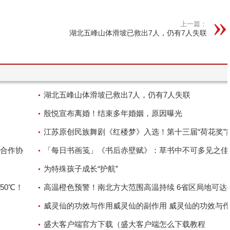
上一篇：
湖北五峰山体滑坡已救出7人，仍有7人失联
湖北五峰山体滑坡已救出7人，仍有7人失联
殷悦宣布离婚！结束多年婚姻，原因曝光
江苏原创民族舞剧《红楼梦》入选！第十三届“荷花奖”
合作协
评奖结果公示
「每日书画笺」《书后赤壁赋》：草书中不可多见之佳
为特殊孩子成长“护航”
50℃！
高温橙色预警！南北方大范围高温持续 6省区局地可达4
威灵仙的功效与作用威灵仙的副作用 威灵仙的功效与
是什么
盛大客户端官方下载（盛大客户端怎么下载教程