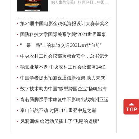
实习生魏玺滟）12月24日，中国电
影家协会公布了第34届中国电影金
鸡奖海报设计大赛
赛道
第34届中国电影金鸡奖海报设计大赛获奖名
单揭晓
国防科技大学国际关系学院“2021世界军事
安全论坛”在南京举行
“一带一路”上的轨道交通2021加速“向前”
中央农村工作会议部署粮食安全，总书记为
何强调这两个字？
稳农业基本盘 中央农村工作会议部署14亿
人“饭碗”大事
中国学者提出拍赫兹通信新框架 助力未来
6G发展
数字技术助力中国“微型跨国企业”扬帆出海
肖若腾脚踝手术康复中不影响出战杭州亚运
会
泰山岿然不动 时隔11年重登中超之巅
风洞训练 给运动员插上了“飞翔的翅膀”