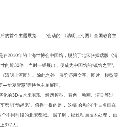
用后的首个主题展览——“会动的”《清明上河图》全国教育主
是在2010年的上海世博会中国馆，脱胎于北宋张择端版《清
尺寸的近30倍，当时一经展出，便成为中国馆的“镇馆之宝”。
的《清明上河图》。除此之外，展览还用文字、图片、模型等
“悟—华夏智慧”等特色主题展区。
数字化的3D技术来实现，经历模型、着色、动画、渲染等过
都能“动起来”。值得一提的是， 这幅“会动的”千古名画在
两个不同时段的北宋都城。 据了解，经过动画技术处理， 画
上377人。