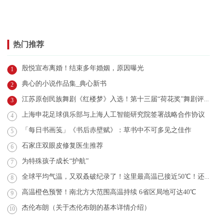
热门推荐
殷悦宣布离婚！结束多年婚姻，原因曝光
1
典心的小说作品集_典心新书
2
江苏原创民族舞剧《红楼梦》入选！第十三届“荷花奖”舞剧评奖结果公示
3
上海申花足球俱乐部与上海人工智能研究院签署战略合作协议
4
「每日书画笺」《书后赤壁赋》：草书中不可多见之佳作
5
石家庄双眼皮修复医生推荐
6
为特殊孩子成长“护航”
7
全球平均气温，又双叒破纪录了！这里最高温已接近50℃！还会更热？
8
高温橙色预警！南北方大范围高温持续 6省区局地可达40℃
9
杰伦布朗（关于杰伦布朗的基本详情介绍）
10