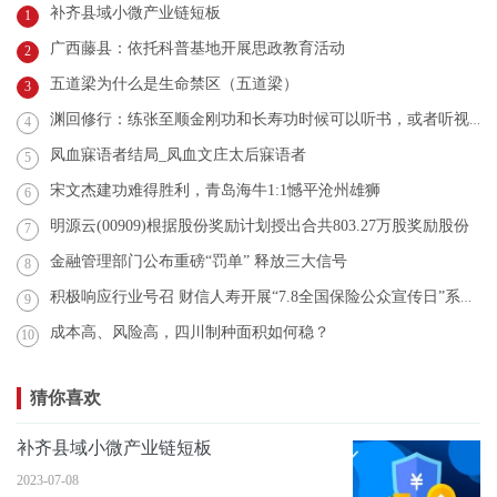
补齐县域小微产业链短板
1
广西藤县：依托科普基地开展思政教育活动
2
五道梁为什么是生命禁区（五道梁）
3
渊回修行：练张至顺金刚功和长寿功时候可以听书，或者听视频吗？
4
凤血寐语者结局_凤血文庄太后寐语者
5
宋文杰建功难得胜利，青岛海牛1:1憾平沧州雄狮
6
明源云(00909)根据股份奖励计划授出合共803.27万股奖励股份
7
金融管理部门公布重磅“罚单” 释放三大信号
8
积极响应行业号召 财信人寿开展“7.8全国保险公众宣传日”系列活动
9
成本高、风险高，四川制种面积如何稳？
10
猜你喜欢
补齐县域小微产业链短板
2023-07-08