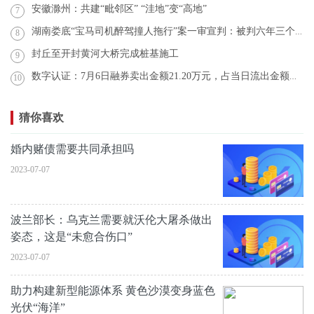
安徽滁州：共建“毗邻区” “洼地”变“高地”
7
湖南娄底“宝马司机醉驾撞人拖行”案一审宣判：被判六年三个月
8
封丘至开封黄河大桥完成桩基施工
9
数字认证：7月6日融券卖出金额21.20万元，占当日流出金额的0.59%
10
猜你喜欢
婚内赌债需要共同承担吗
2023-07-07
波兰部长：乌克兰需要就沃伦大屠杀做出
姿态，这是“未愈合伤口”
2023-07-07
助力构建新型能源体系 黄色沙漠变身蓝色
光伏“海洋”