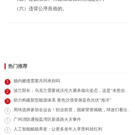
（六）违背公序良俗的。
热门推荐
婚内赌债需要共同承担吗
1
波兰部长：乌克兰需要就沃伦大屠杀做出姿态，这是“未愈合伤口”
2
助力构建新型能源体系 黄色沙漠变身蓝色光伏“海洋”
3
周琦选择参加全运会！职业前景，国家荣誉揭晓，球迷们看出端倪！
4
广州消防通报荔湾区新基路火灾事件
5
人工智能赋能养老：让更多老年人享受科技红利
6