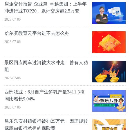
房企交付报告·企业篇| 卓越集团：上半年
冲进行业TOP20，累计交房超2.5万套
2023-07-06
哈尔滨教育云平台进不去怎么办
2023-07-06
景区回应两车过河被大水冲走：曾有人劝
阻
2023-07-06
西部牧业：6月自产生鲜乳产量3411.3吨
同比增长9.04%
2023-07-06
昌乐乐安村镇银行被罚25万元：因违规转
嫁应由银行承担的保险费