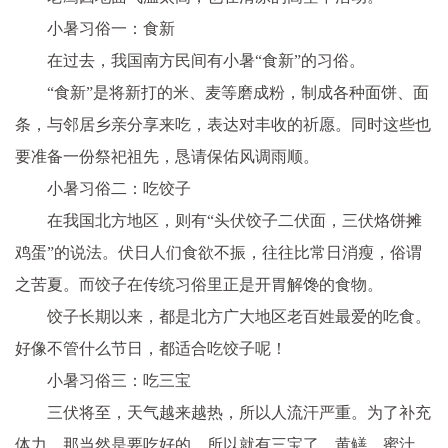
小暑习俗一：食新
在过去，我国南方民间有小暑“食新”的习俗。
“食新”是将新打的米、麦等磨成粉，制成各种面饼、面
条，与邻居乡亲分享来吃，表达对丰收的祈愿。同时这些也
要准备一份祭祀祖先，恳请保佑风调雨顺。
小暑习俗二：吃饺子
在我国北方地区，则有“
头伏饺子二伏面，三伏烙饼摊
鸡蛋
”的说法。伏日人们食欲不振，往往比常日消瘦，俗谓
之苦夏。而饺子在传统习俗里正是开胃解馋的食物。
饺子长期以来，都是北方广大地区老百姓最爱的吃食。
好像不管什么节日，都适合吃饺子呢！
小暑习俗三：吃三宝
三伏将至，天气越来越热，所以人流汗严重。为了补充
体力，那当然是要吃好的。所以就有三宝了，黄鳝、蜜汁