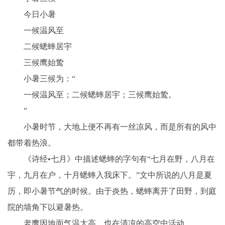
今日小暑
一候温风至
二候蟋蟀居宇
三候鹰始鸷
小暑三候为：“
一候温风至；二候蟋蟀居宇；三候鹰始鸷。
”
小暑时节，大地上便不再有一丝凉风，而是所有的风中
都带着热浪。
《诗经•七月》中描述蟋蟀的字句有“
七月在野，八月在
宇，九月在户，十月蟋蟀入我床下。
”文中所说的八月是夏
历，即小暑节气的时候。由于炎热，蟋蟀离开了田野，到庭
院的墙角下以避暑热。
老鹰因地面气温太高，也在清凉的高空中活动。