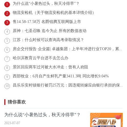
为什么说“小暑热过头，秋天冷得早”？
1
物流安检机（关于物流安检机的基本详情介绍）
2
售14.58-17.58万 名爵锐腾互联网版上市
3
原神：七圣召唤 迄今为止 所有的数值改动
4
江苏：什么时候可以查询高考录取情况？
5
房企交付报告·企业篇| 卓越集团：上半年冲进行业TOP20，累计交房超2.5万套
6
哈尔滨教育云平台进不去怎么办
7
景区回应两车过河被大水冲走：曾有人劝阻
8
西部牧业：6月自产生鲜乳产量3411.3吨 同比增长9.04%
9
昌乐乐安村镇银行被罚25万元：因违规转嫁应由银行承担的保险费
10
猜你喜欢
为什么说“小暑热过头，秋天冷得早”？
2023-07-07