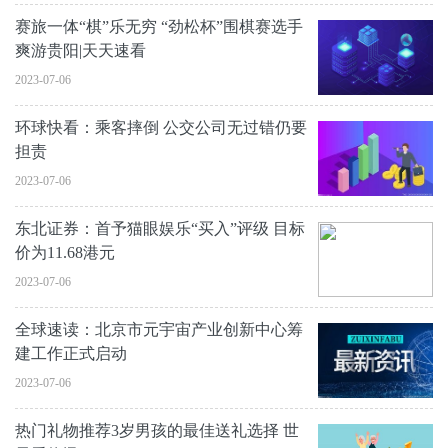
赛旅一体“棋”乐无穷 “劲松杯”围棋赛选手
爽游贵阳|天天速看
2023-07-06
环球快看：乘客摔倒 公交公司无过错仍要
担责
2023-07-06
东北证券：首予猫眼娱乐“买入”评级 目标
价为11.68港元
2023-07-06
全球速读：北京市元宇宙产业创新中心筹
建工作正式启动
2023-07-06
热门礼物推荐3岁男孩的最佳送礼选择 世