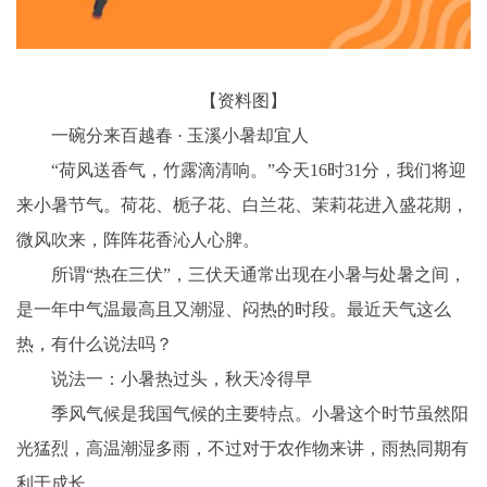
【资料图】
一碗分来百越春 · 玉溪小暑却宜人
“
荷风送香气，竹露滴清响。
”今天16时31分，我们将迎
来小暑节气。荷花、栀子花、白兰花、茉莉花进入盛花期，
微风吹来，阵阵花香沁人心脾。
所谓“
热在三伏
”，三伏天通常出现在小暑与处暑之间，
是一年中气温最高且又潮湿、闷热的时段。最近天气这么
热，有什么说法吗？
说法一：小暑热过头，秋天冷得早
季风气候是我国气候的主要特点。小暑这个时节虽然阳
光猛烈，高温潮湿多雨，不过对于农作物来讲，雨热同期有
利于成长。