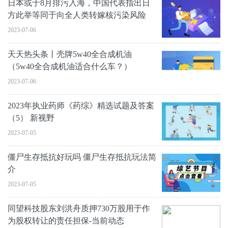
日本或于8月排污入海，中国代表指出日
方此举等同于向全人类转嫁核污染风险
2023-07-06
天天热头条丨壳牌5w40全合成机油
（5w40全合成机油适合什么车？）
2023-07-06
2023年执业药师《药综》精选试题及答案
（5） 新视野
2023-07-05
僵尸生存抵抗好玩吗 僵尸生存抵抗玩法简
介
2023-07-05
同望科技股东刘洪舟质押730万股用于作
为股权转让的责任担保-当前动态