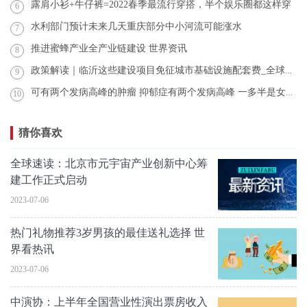
露肩小衫+牛仔裤=2022春季最流行穿搭，半个娱乐圈都这样穿
6
水利部门预计未来几天重庆部分中小河流可能涨水
7
推进蜜蜂产业全产业链建设 世界资讯
8
政策解读｜临沂这些建设项目免征城市基础设施配套费_全球热讯
9
可有两个发病高峰的肿瘤 抑郁症有两个发病高峰 一多半是女性 基本情况讲解
10
猜你喜欢
全球速读：北京市元宇宙产业创新中心筹
建工作正式启动
2023-07-06
热门礼物推荐3岁男孩的最佳送礼选择 世
界看热讯
2023-07-06
中演协：上半年全国营业性演出票房收入