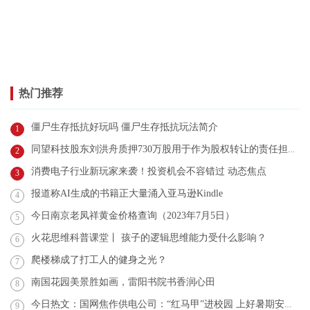
热门推荐
僵尸生存抵抗好玩吗 僵尸生存抵抗玩法简介
1
同望科技股东刘洪舟质押730万股用于作为股权转让的责任担保-当前动态
2
消费电子行业新玩家来袭！投资机会不容错过 动态焦点
3
报道称AI生成的书籍正大量涌入亚马逊Kindle
4
今日南京老凤祥黄金价格查询（2023年7月5日）
5
火花思维科普课堂丨 孩子的逻辑思维能力受什么影响？
6
爬楼梯成了打工人的健身之光？
7
南国花园美景胜如画，雷阳书院书香润心田
8
今日热文：国网焦作供电公司：“红马甲”进校园 上好暑期安全第一课
9