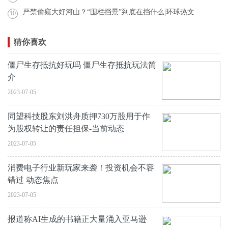
严禁偷窥大好河山？“围栏挡景”到底在挡什么|环球热文
10
猜你喜欢
僵尸生存抵抗好玩吗 僵尸生存抵抗玩法简
介
2023-07-05
同望科技股东刘洪舟质押730万股用于作
为股权转让的责任担保-当前动态
2023-07-05
消费电子行业新玩家来袭！投资机会不容
错过 动态焦点
2023-07-05
报道称AI生成的书籍正大量涌入亚马逊