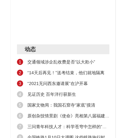
60
库存
大自
动态
1
交通领域涉企乱收费是否“以大欺小”
2
“14天后再见！”送考结束，他们就地隔离
3
“2021无问西东邀请展”在沪开幕
4
见证历史 百年洋行获新生
5
国家文物局：我国石窟寺“家底”摸清
6
原创杂技情景剧《使命》亮相第八届福建艺术节
7
三问青年科技人才：科学苍穹中怎样的“新星”在闪耀
8
全国铁路1月10日大调图 这些线路旅行时间缩短！