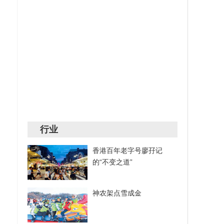
行业
香港百年老字号廖孖记
的“不变之道”
神农架点雪成金