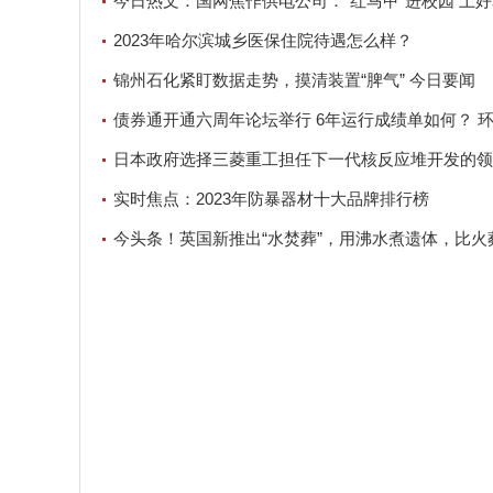
今日热文：国网焦作供电公司：“红马甲”进校园 上
全第一课
2023年哈尔滨城乡医保住院待遇怎么样？
锦州石化紧盯数据走势，摸清装置“脾气” 今日要闻
债券通开通六周年论坛举行 6年运行成绩单如何？ 
天下
日本政府选择三菱重工担任下一代核反应堆开发的领
世界快资讯
实时焦点：2023年防暴器材十大品牌排行榜
今头条！英国新推出“水焚葬”，用沸水煮遗体，比火
保吗？