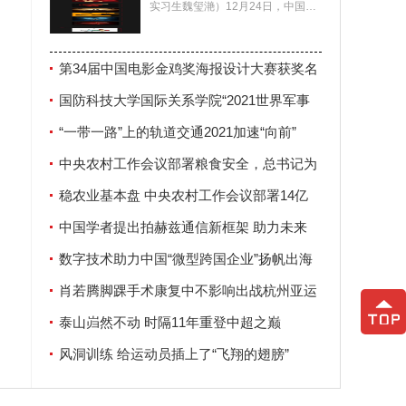
实习生魏玺滟）12月24日，中国电
影家协会公布了第34届中国电影金
鸡奖海报设计大赛
第34届中国电影金鸡奖海报设计大赛获奖名
单揭晓
国防科技大学国际关系学院“2021世界军事
安全论坛”在南京举行
“一带一路”上的轨道交通2021加速“向前”
中央农村工作会议部署粮食安全，总书记为
何强调这两个字？
稳农业基本盘 中央农村工作会议部署14亿
人“饭碗”大事
中国学者提出拍赫兹通信新框架 助力未来
6G发展
数字技术助力中国“微型跨国企业”扬帆出海
肖若腾脚踝手术康复中不影响出战杭州亚运
会
泰山岿然不动 时隔11年重登中超之巅
风洞训练 给运动员插上了“飞翔的翅膀”