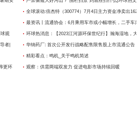
好暑期安
严禁偷窥大好河山？“围栏挡景”到底在挡什么|环球热文
全球滚动:倍杰特（300774）7月4日主力资金净卖出162.
万元
最资讯丨流通协会：6月乘用车市或小幅增长，二手车
环球观
处历史高位
环球热消息：【2023江河源环保世纪行】瀚海湿地，
导者|
然的珍贵礼物
华纳药厂: 首次公开发行战略配售限售股上市流通公告
精彩看点：鸣机_关于鸣机简述
葬更环
观察：供需两端双发力 促进电影市场持续回暖