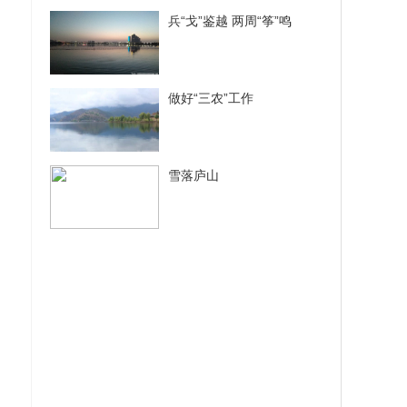
兵“戈”鉴越 两周“筝”鸣
做好“三农”工作
雪落庐山
？