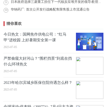
日本政府选择三菱重工担任下一代核反应堆开发的领导者|世界快资讯
9
华纳药厂: 首次公开发行战略配售限售股上市流通公告
10
猜你喜欢
今日热文：国网焦作供电公司：“红马
甲”进校园 上好暑期安全第一课
2023-07-05
严禁偷窥大好河山？“围栏挡景”到底在挡
什么|环球热文
2023-07-05
2023年哈尔滨城乡医保住院待遇怎么样？
2023-07-05
全球滚动:倍杰特（300774）7月4日主力资