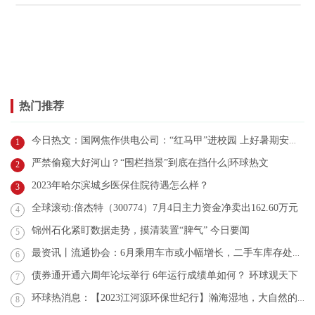
热门推荐
今日热文：国网焦作供电公司：“红马甲”进校园 上好暑期安全第一课
1
严禁偷窥大好河山？“围栏挡景”到底在挡什么|环球热文
2
2023年哈尔滨城乡医保住院待遇怎么样？
3
全球滚动:倍杰特（300774）7月4日主力资金净卖出162.60万元
4
锦州石化紧盯数据走势，摸清装置“脾气” 今日要闻
5
最资讯丨流通协会：6月乘用车市或小幅增长，二手车库存处历史高位
6
债券通开通六周年论坛举行 6年运行成绩单如何？ 环球观天下
7
环球热消息：【2023江河源环保世纪行】瀚海湿地，大自然的珍贵礼物
8