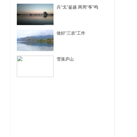
兵“戈”鉴越 两周“筝”鸣
做好“三农”工作
雪落庐山