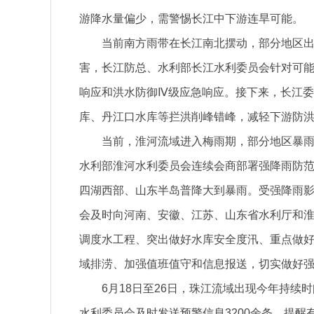
游降水量偏少，需警惕长江中下游连旱可能。
当前南方雨带在长江南北摆动，部分地区
害，长江防总、水利部长江水利委员会针对可能
响应和洪水防御Ⅳ级应急响应。接下来，长江
库、丹江口水库等拦洪削峰错峰，减轻下游防
当前，淮河流域进入梅雨期，部分地区暴
水利部淮河水利委员会连续会商部署强降雨防范
四湖西部、山东半岛普降大到暴雨。受强降雨
会及时向河南、安徽、江苏、山东省水利厅和
调度水工程、突出做好水库安全度汛、重点做
域排涝、加强值班值守和信息报送，切实做好
6月18日至26日，珠江流域出现今年持
水利委员会及时发送预警信息3200余条，提