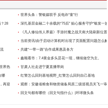
世界头条：警银媒联手 反电诈“童”行
？28
深扎基层金融二十余载的“75后” 贴心服务守护“银发一族
《凡人修仙传人界篇》手游封魔之战天南大陆刷新位置
攻略分享 环球今亮点
当前资讯!由于启动计算机时出现了页面配置问题怎么
流
（由于启动计算机时出现了页面配置问题）
共建“一带一路”合作成果惠及各方
鑫顺看市：7.4黄金多头昙花一现，继续做空为主。
世界热
甘肃人社走进宁夏直播带岗
在哪
红警怎么回到基地视野_红警怎么回到自己基地
，再迎
观察：安徽省粮食和物资储备局原二级巡视员关飞一审
12年
回文句都有哪些（回文句指什么）|环球微头条