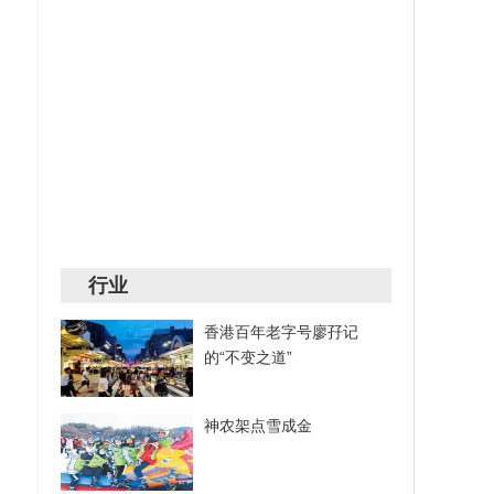
行业
香港百年老字号廖孖记
的“不变之道”
神农架点雪成金