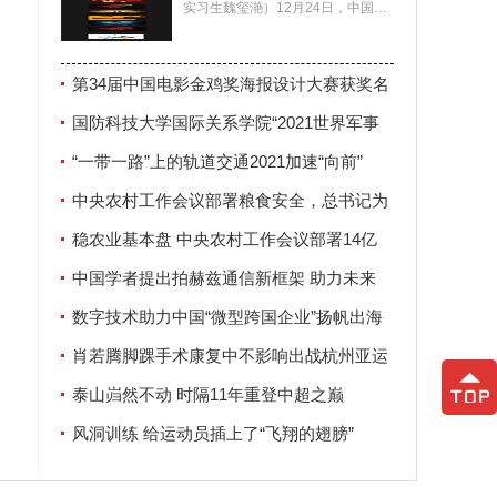
实习生魏玺滟）12月24日，中国电
影家协会公布了第34届中国电影金
鸡奖海报设计大赛
第34届中国电影金鸡奖海报设计大赛获奖名
”
单揭晓
国防科技大学国际关系学院“2021世界军事
玩法
安全论坛”在南京举行
“一带一路”上的轨道交通2021加速“向前”
解决
中央农村工作会议部署粮食安全，总书记为
何强调这两个字？
稳农业基本盘 中央农村工作会议部署14亿
人“饭碗”大事
中国学者提出拍赫兹通信新框架 助力未来
6G发展
数字技术助力中国“微型跨国企业”扬帆出海
肖若腾脚踝手术康复中不影响出战杭州亚运
获刑
会
泰山岿然不动 时隔11年重登中超之巅
风洞训练 给运动员插上了“飞翔的翅膀”