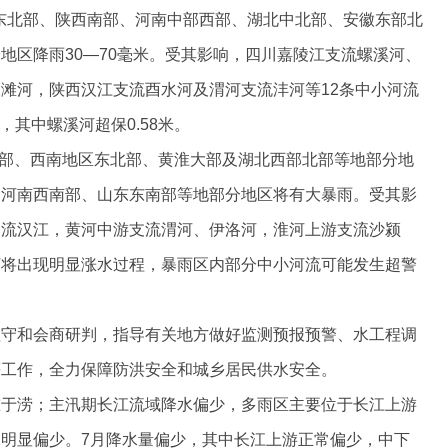
川东北部、陕西南部、河南中部西部、湖北中北部、安徽东部北
地区降雨30—70毫米。受其影响，四川嘉陵江支流螺溪河、
滩河，陕西汉江支流酉水河及渭河支流沣河等12条中小河流
米，其中螺溪河超保0.58米。
东南部、西南地区东北部、黄淮大部及湖北西部北部等地部分地
、河南西南部、山东东南部等地部分地区将有大暴雨。受其影
支流汉江，黄河中游支流渭河、伊洛河，淮河上游支流沙颍
河将出现明显涨水过程，暴雨区内部分中小河流可能发生超警
值守和会商研判，指导有关地方做好监测预报预警、水工程调
等工作，全力保障防洪安全和城乡居民供水安全。
重于涝；主汛期长江流域降水偏少，多雨区主要位于长江上游
明显偏少。7月降水量偏少，其中长江上游正常偏少，中下