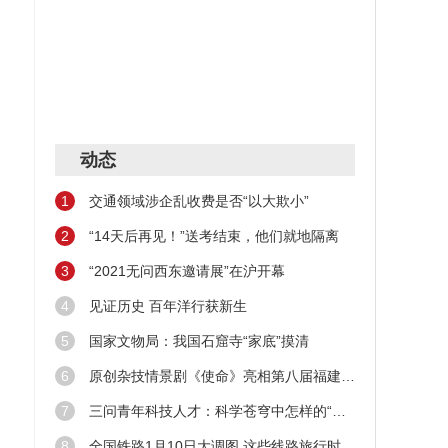
动态
1
交通领域涉企乱收费是否“以大欺小”
2
“14天后再见！”送考结束，他们就地隔离
3
“2021无问西东邀请展”在沪开幕
4
见证历史 百年洋行获新生
5
国家文物局：我国石窟寺“家底”摸清
6
原创杂技情景剧《使命》亮相第八届福建艺术节
7
三问青年科技人才：科学苍穹中怎样的“新星”在闪耀
8
全国铁路1月10日大调图 这些线路旅行时间缩短！