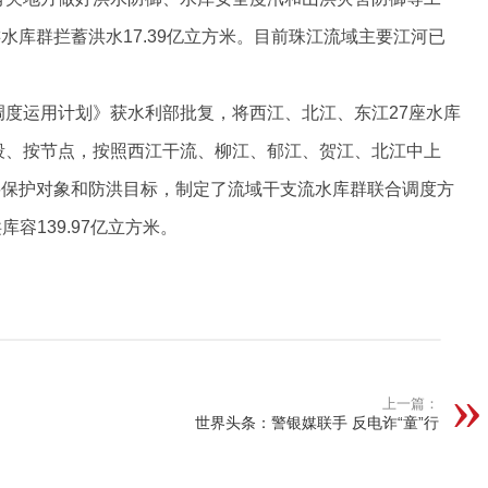
库群拦蓄洪水17.39亿立方米。目前珠江流域主要江河已
调度运用计划》获水利部批复，将西江、北江、东江27座水库
河段、按节点，按照西江干流、柳江、郁江、贺江、北江中上
要保护对象和防洪目标，制定了流域干支流水库群联合调度方
库容139.97亿立方米。
上一篇：
世界头条：警银媒联手 反电诈“童”行