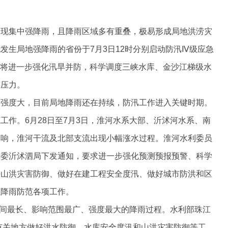
出现集中强降雨，且降雨区域多有重叠，极易形成局地洪涝灾
发生局地强降雨的省份于7月3日12时分别启动防汛Ⅳ级应急
委将进一步强化汛旱并防，科学调度三峡水库、金沙江梯级水
洪压力。
雨强度大，目前局地降雨还在持续，防汛工作进入关键时期。
工作。6月28日至7月3日，淮河水系大部、沂沭河水系、南
影响，淮河干流及北部支流出现小幅涨水过程。淮河水利委员
淮委沂沭泗局下发通知，要求进一步强化预测预报预警、科学
好山洪灾害防御、做好在建工程安全度汛、做好城市防洪和区
强降雨防范各项工作。
续时间最长、影响范围最广、强度最大的降雨过程。水利部珠江
醒有关地方做好洪水防御、水库安全度汛和山洪灾害防御等工