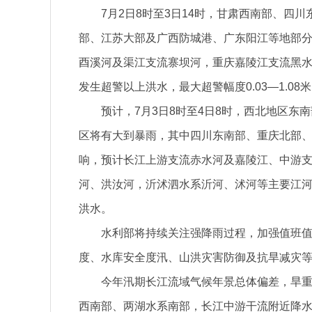
7月2日8时至3日14时，甘肃西南部、四
部、江苏大部及广西防城港、广东阳江等地部分
酉溪河及渠江支流寨坝河，重庆嘉陵江支流黑水
发生超警以上洪水，最大超警幅度0.03—1.08
预计，7月3日8时至4日8时，西北地区
区将有大到暴雨，其中四川东南部、重庆北部
响，预计长江上游支流赤水河及嘉陵江、中游
河、洪汝河，沂沭泗水系沂河、沭河等主要江
洪水。
水利部将持续关注强降雨过程，加强值班
度、水库安全度汛、山洪灾害防御及抗旱减灾
今年汛期长江流域气候年景总体偏差，旱
西南部、两湖水系南部，长江中游干流附近降水