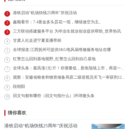
港铁启动“机场快线25周年”庆祝活动
1
鑫顺看市：7.4黄金多头昙花一现，继续做空为主。
2
三方联动搭建服务平台 为毕业生就业创业提供帮助_世界热讯
3
甘肃人社走进宁夏直播带岗
4
全球报道:江西抚州可提供SKG电风扇维修服务地址在哪
5
红警怎么回到基地视野_红警怎么回到自己基地
6
全球头条：最高涨1元/斤！存塘量低，新鱼陆续上市，再迎一波涨价潮？
7
观察：安徽省粮食和物资储备局原二级巡视员关飞一审获刑12年
8
段朝阳
9
回文句都有哪些（回文句指什么）|环球微头条
10
猜你喜欢
港铁启动“机场快线25周年”庆祝活动