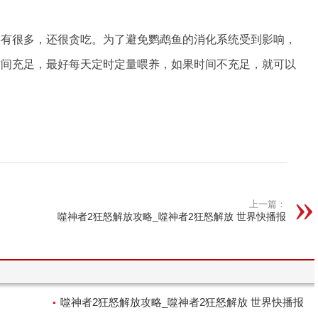
类有很多，还很贪吃。为了避免鹦鹉鱼的消化系统受到影响，
时间充足，最好每天定时定量喂养，如果时间不充足，就可以
上一篇：
噬神者2狂怒解放攻略_噬神者2狂怒解放 世界快播报
噬神者2狂怒解放攻略_噬神者2狂怒解放 世界快播报