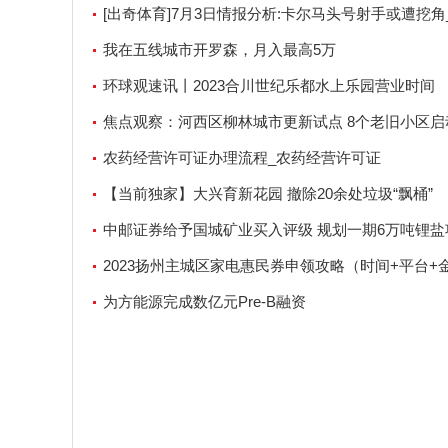
[出奇体育]7月3日情报分析:卡尔马头号射手或遭挖角
报道
我在五线城市开罗森，月入最高5万
环球观速讯丨2023合川世纪乐都水上乐园营业时间
焦点观察：河西区柳林城市更新试点 8个老旧小区启
改造
农药经营许可证办理流程_农药经营许可证
【当前独家】大兴育新花园 撤除20余处垃圾“飘桶”
中邮证券给予国城矿业买入评级 规划一期6万吨锂盐
坚定转型锂资源的步伐_全球快看点
2023扬州主城区家电惠民券申领攻略（时间+平台+
为方能源完成数亿元Pre-B融资