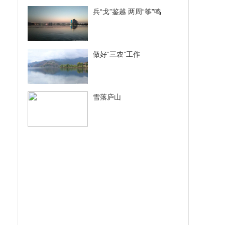
兵“戈”鉴越 两周“筝”鸣
做好“三农”工作
雪落庐山