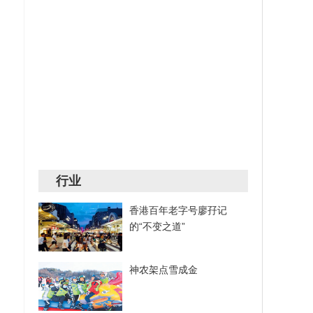
行业
香港百年老字号廖孖记
的“不变之道”
神农架点雪成金