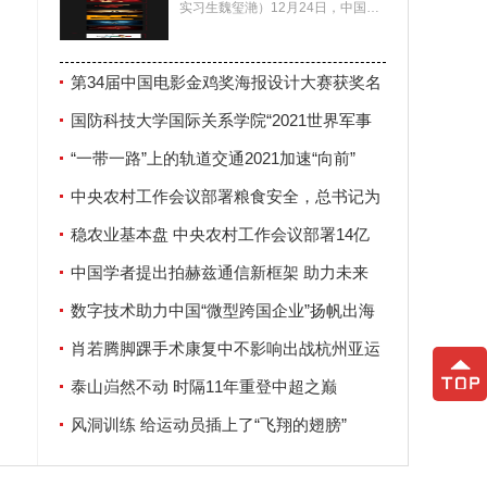
实习生魏玺滟）12月24日，中国电
影家协会公布了第34届中国电影金
鸡奖海报设计大赛
第34届中国电影金鸡奖海报设计大赛获奖名
单揭晓
国防科技大学国际关系学院“2021世界军事
安全论坛”在南京举行
“一带一路”上的轨道交通2021加速“向前”
中央农村工作会议部署粮食安全，总书记为
何强调这两个字？
稳农业基本盘 中央农村工作会议部署14亿
人“饭碗”大事
中国学者提出拍赫兹通信新框架 助力未来
6G发展
数字技术助力中国“微型跨国企业”扬帆出海
肖若腾脚踝手术康复中不影响出战杭州亚运
会
泰山岿然不动 时隔11年重登中超之巅
风洞训练 给运动员插上了“飞翔的翅膀”