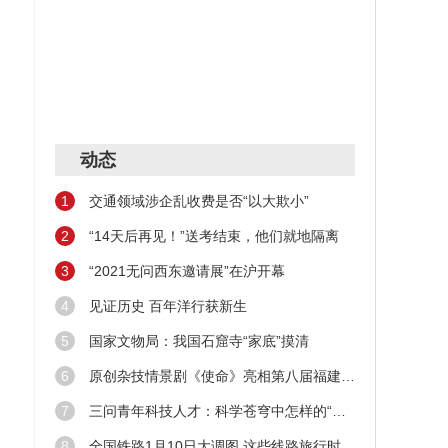
00
环球
动态
1
交通领域涉企乱收费是否“以大欺小”
2
“14天后再见！”送考结束，他们就地隔离
极速
3
“2021无问西东邀请展”在沪开幕
踩
4
见证历史 百年洋行获新生
5
国家文物局：我国石窟寺“家底”摸清
6
原创杂技情景剧《使命》亮相第八届福建艺术节
7
三问青年科技人才：科学苍穹中怎样的“新星”在闪耀
8
全国铁路1月10日大调图 这些线路旅行时间缩短！