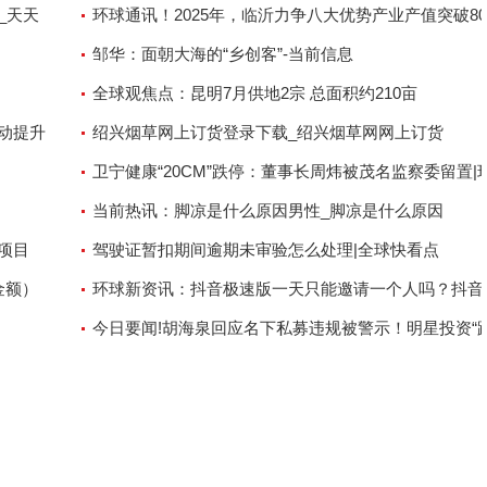
_天天
环球通讯！2025年，临沂力争八大优势产业产值突破80
亿元
邹华：面朝大海的“乡创客”-当前信息
全球观焦点：昆明7月供地2宗 总面积约210亩
动提升
绍兴烟草网上订货登录下载_绍兴烟草网网上订货
卫宁健康“20CM”跌停：董事长周炜被茂名监察委留置|
微资讯
当前热讯：脚凉是什么原因男性_脚凉是什么原因
项目
驾驶证暂扣期间逾期未审验怎么处理|全球快看点
金额）
环球新资讯：抖音极速版一天只能邀请一个人吗？抖音
版是什么？
今日要闻!胡海泉回应名下私募违规被警示！明星投资“
雷”启示录