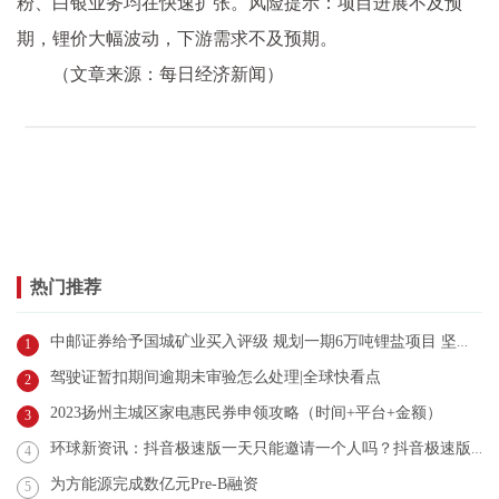
粉、白银业务均在快速扩张。风险提示：项目进展不及预
期，锂价大幅波动，下游需求不及预期。
（文章来源：每日经济新闻）
热门推荐
中邮证券给予国城矿业买入评级 规划一期6万吨锂盐项目 坚定转型锂资源的步伐_全球快看点
1
驾驶证暂扣期间逾期未审验怎么处理|全球快看点
2
2023扬州主城区家电惠民券申领攻略（时间+平台+金额）
3
环球新资讯：抖音极速版一天只能邀请一个人吗？抖音极速版是什么？
4
为方能源完成数亿元Pre-B融资
5