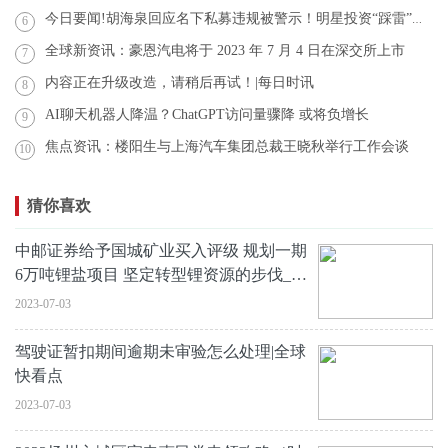
今日要闻!胡海泉回应名下私募违规被警示！明星投资“踩雷”启示录
6
全球新资讯：豪恩汽电将于 2023 年 7 月 4 日在深交所上市
7
内容正在升级改造，请稍后再试！|每日时讯
8
AI聊天机器人降温？ChatGPT访问量骤降 或将负增长
9
焦点资讯：楼阳生与上海汽车集团总裁王晓秋举行工作会谈
10
猜你喜欢
中邮证券给予国城矿业买入评级 规划一期
6万吨锂盐项目 坚定转型锂资源的步伐_全
球快看点
2023-07-03
驾驶证暂扣期间逾期未审验怎么处理|全球
快看点
2023-07-03