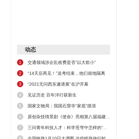
动态
1
交通领域涉企乱收费是否“以大欺小”
2
“14天后再见！”送考结束，他们就地隔离
3
“2021无问西东邀请展”在沪开幕
4
见证历史 百年洋行获新生
5
国家文物局：我国石窟寺“家底”摸清
6
原创杂技情景剧《使命》亮相第八届福建艺术节
7
三问青年科技人才：科学苍穹中怎样的“新星”在闪耀
8
全国铁路1月10日大调图 这些线路旅行时间缩短！