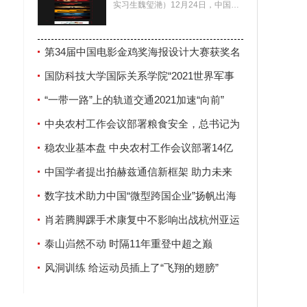
实习生魏玺滟）12月24日，中国电
影家协会公布了第34届中国电影金
鸡奖海报设计大赛
第34届中国电影金鸡奖海报设计大赛获奖名
单揭晓
国防科技大学国际关系学院“2021世界军事
安全论坛”在南京举行
“一带一路”上的轨道交通2021加速“向前”
中央农村工作会议部署粮食安全，总书记为
何强调这两个字？
稳农业基本盘 中央农村工作会议部署14亿
人“饭碗”大事
中国学者提出拍赫兹通信新框架 助力未来
6G发展
数字技术助力中国“微型跨国企业”扬帆出海
肖若腾脚踝手术康复中不影响出战杭州亚运
会
泰山岿然不动 时隔11年重登中超之巅
风洞训练 给运动员插上了“飞翔的翅膀”