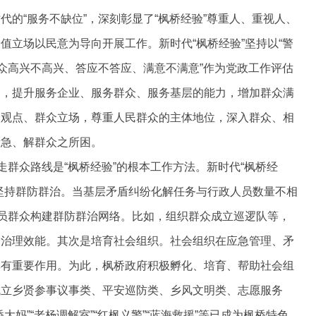
的“服务不缺位”，深刻彰显了“枫桥经验”尊重人、重视人、
值立场以民意为导向开展工作。新时代“枫桥经验”坚持以“警
群众高兴不高兴、答应不答应、满意不满意”作为党政工作评估
题，提升服务企业、服务群众、服务基层的能力，增加群众满
众观点、群众立场，尊重人民群众的主体地位，深入群众、相
所急、解群众之所困。
走群众路线是“枫桥经验”的根本工作方法。新时代“枫桥经
坚持群防群治。当基层矛盾纠纷化解任务与行政人员数量不相
动员群众构建群防群治网络。比如，组织群众成立巡逻队等，
会治理效能。其次是培育社会组织。社会组织在应急管理、矛
具有重要作用。为此，枫桥政府积极孵化、培育、帮助社会组
成立乡贤参事议事类、平安巡防类、乡风文明类、志愿服务
妈”“老杨调解室”“红枫义警”“蓝海救援”等已成为枫桥特色