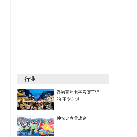
行业
香港百年老字号廖孖记
的“不变之道”
神农架点雪成金