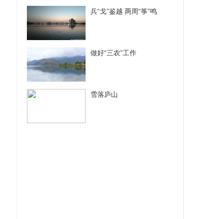
兵“戈”鉴越 两周“筝”鸣
做好“三农”工作
雪落庐山