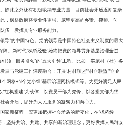
络。除此之外还有积极吸纳专业力量。目前社会矛盾逐渐复杂
于此，枫桥政府将专业性更强、威望更高的乡贤、律师、医
理队伍，发挥其专业服务能力。
的领导”的中国特色。党的领导是中国特色社会主义制度的最大
保障。新时代“枫桥经验”始终把党的领导贯穿基层治理全过
引领、服务引领”的“五大引领”工程。比如，实施村（社）各
展与党建工作深度融合；开展“村村联盟”“村企联盟”“企企
+1个网格+N个党小组”基层治理网格模式等。为更好满足人民
以“红枫党建”为载体、以党员干部为先锋、以各党支部为堡
层社会矛盾，提升为人民服务的凝聚力和向心力。
国家新征程，应更加把握社会矛盾的新变化，在“枫桥经
要，坚持共治、共建、共享的新治理理念，更好发挥人民群众