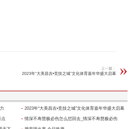
上一篇：
2023年“大美昌吉•竞技之城”文化体育嘉年华盛大启幕
命力
2023年“大美昌吉•竞技之城”文化体育嘉年华盛大启幕
看点
情深不寿慧极必伤怎么怼回去_情深不寿慧极必伤
观天下
搜索跳出率 今日热搜