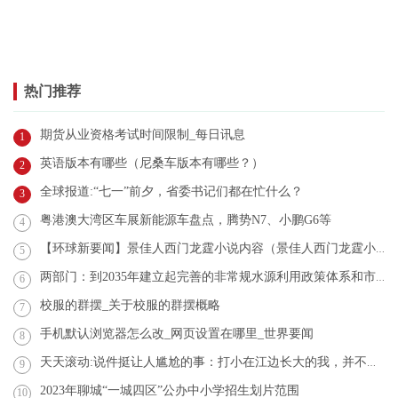
热门推荐
期货从业资格考试时间限制_每日讯息
1
英语版本有哪些（尼桑车版本有哪些？）
2
全球报道:“七一”前夕，省委书记们都在忙什么？
3
粤港澳大湾区车展新能源车盘点，腾势N7、小鹏G6等
4
【环球新要闻】景佳人西门龙霆小说内容（景佳人西门龙霆小说）
5
两部门：到2035年建立起完善的非常规水源利用政策体系和市场机制
6
校服的群摆_关于校服的群摆概略
7
手机默认浏览器怎么改_网页设置在哪里_世界要闻
8
天天滚动:说件挺让人尴尬的事：打小在江边长大的我，并不会游泳
9
2023年聊城“一城四区”公办中小学招生划片范围
10