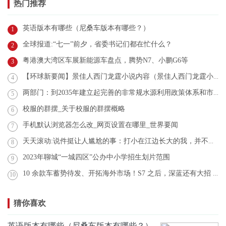
热门推荐
英语版本有哪些（尼桑车版本有哪些？）
1
全球报道:“七一”前夕，省委书记们都在忙什么？
2
粤港澳大湾区车展新能源车盘点，腾势N7、小鹏G6等
3
【环球新要闻】景佳人西门龙霆小说内容（景佳人西门龙霆小说）
4
两部门：到2035年建立起完善的非常规水源利用政策体系和市场机制
5
校服的群摆_关于校服的群摆概略
6
手机默认浏览器怎么改_网页设置在哪里_世界要闻
7
天天滚动:说件挺让人尴尬的事：打小在江边长大的我，并不会游泳
8
2023年聊城“一城四区”公办中小学招生划片范围
9
10 余款车蓄势待发、开拓海外市场！S7 之后，深蓝还有大招 今日关注
10
猜你喜欢
英语版本有哪些（尼桑车版本有哪些？）