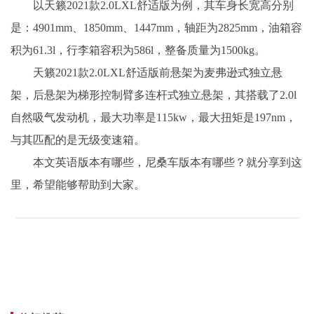
以天籁2021款2.0LXL舒适版为例，其车身长宽高分别
是：4901mm、1850mm、1447mm，轴距为2825mm，油箱容
积为61.3l，行李箱容积为586l，整备质量为1500kg。
天籁2021款2.0LXL舒适版前悬架为麦弗逊式独立悬
架，后悬架为梯形控制臂多连杆式独立悬架，其搭载了2.0l
自然吸气发动机，最大功率是115kw，最大扭矩是197nm，
与其匹配的是无级变速箱。
本文英语版本有哪些，尼桑车版本有哪些？就分享到这
里，希望能够帮助到大家。