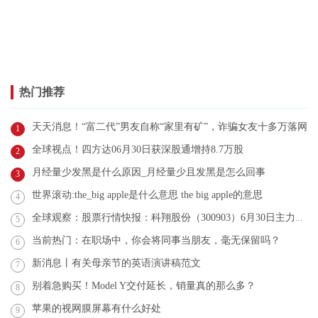
热门推荐
天天消息！“富二代”男友自称“家里有矿”，诈骗女友十多万落网
1
全球视点！四方达06月30日获深股通增持8.7万股
2
月经量少发黑是什么原因_月经量少且发黑是怎么回事
3
世界滚动:the_big apple是什么意思 the big apple的意思
4
全球观察：股票行情快报：科翔股份（300903）6月30日主力资金净卖出1114.12万元
5
当前热门：在职场中，你会将同事当朋友，毫无保留吗？
6
新消息丨有关母亲节的英语演讲稿范文
7
别着急购买！Model Y交付延长，销量真的那么多？
8
苹果的视网膜屏幕有什么好处
9