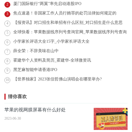
厦门国际银行“两翼”率先启动港股IPO
2
焦点速递！非国家工作人员行贿罪的处罚法律如何规定的
3
【报资讯】对口招生和单招有什么区别_对口招生是什么意思
4
全球快看：苹果数据线序列号查询官网_苹果数据线序列号查询
5
小学家长评语大全15字_小学家长评语大全
6
薛全荣：不辞美味在山中
7
霍建华个人资料及简历_霍建华-全球微资讯
8
黑芝麻智能申请香港IPO
9
【世界独家】2023张信哲佛山演唱会在哪里举办?
10
猜你喜欢
苹果的视网膜屏幕有什么好处
2023-06-30