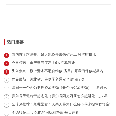
热门推荐
国内首个超深井、超大规模开采铁矿开工 环球时快讯
1
今日精选：重庆奉节突发！6人不幸遇难
2
头条焦点：楼上漏水不配合维修 房屋在开发商保修期期内，因楼上下水主管漏水(已排查
3
世界最新：河北省开展夏季交通安全整治行动
4
请问开一个面馆要投资多少钱（开个面馆多少钱） 世界时讯
5
赛尔号天道魂帝超进化（赛尔号阿克西亚怎么超进化）_世界看点
6
全球热推荐：九曜星君等天兵天将为什么要下界来捉拿孙悟空_九曜星君
7
李德毅院士 ：智能的困扰和释放 每日速看
8