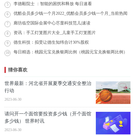
李德毅院士 ：智能的困扰和释放 每日速看
5
优酷会员多少钱一个月2022_优酷会员多少钱一个月_当前热闻
6
廊坊临空国际会展中心尽显科技范儿|速读
7
资讯：手工灯笼图片大全_儿童手工灯笼图片
8
德生科技：拟受让德生知纬合计30%股权
9
每日精选：桃园元宝兑换银两比例（桃园元宝兑换银两比例）
10
猜你喜欢
世界最新：河北省开展夏季交通安全整治
行动
2023-06-30
请问开一个面馆要投资多少钱（开个面馆
多少钱） 世界时讯
2023-06-30