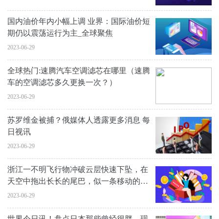
国内油价年内小幅上调 业界：国际油价短
期仍以震荡运行为主_全球聚焦
2023-06-29
全球热门:速腾汽车空调滤芯在哪里（速腾
车的空调滤芯多久更换一次？）
2023-06-29
苏罗维金被捕？俄媒体人透露更多消息 每
日视讯
2023-06-29
浙江一不明飞行物冲破云层快速下坠，在
天空中拖出长长的尾巴，似一条移动的蛇
_报资讯
2023-06-29
世界今日讯！盘点日本那些曾经很胖，现