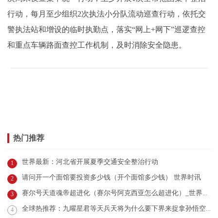
行动，每月至少组织2次执法小分队流动巡查行动，依托交
警执法站和增设的临时执勤点，落实“网上+网下”巡逻查控
和重点车辆路面查控工作机制，及时消除安全隐患。
热门推荐
世界最新：河北省开展夏季交通安全整治行动
1
请问开一个面馆要投资多少钱（开个面馆多少钱） 世界时讯
2
赛尔号天道魂帝超进化（赛尔号阿克西亚怎么超进化）_世界看点
3
全球热推荐：九曜星君等天兵天将为什么要下界来捉拿孙悟空_九曜星君
4