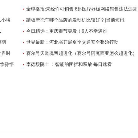
全球播报:未经许可销售 6起医疗器械网络销售违法违规
从小培
件被通报
踏板摩托车哪个品牌的发动机比较好？|当前短讯
讯
今日精选：重庆奉节突发！6人不幸遇难
期期
世界最新：河北省开展夏季交通安全整治行动
世界时
赛尔号天道魂帝超进化（赛尔号阿克西亚怎么超进化）
拿孙悟
界看点
李德毅院士 ：智能的困扰和释放 每日速看