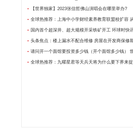
【世界独家】2023张信哲佛山演唱会在哪里举办?
全球热推荐：上海中小学财经素养教育联盟校扩容 
养孩子“财商”
国内首个超深井、超大规模开采铁矿开工 环球时快
头条焦点：楼上漏水不配合维修 房屋在开发商保修
内，因楼上下水主管漏水(已排查
请问开一个面馆要投资多少钱（开个面馆多少钱） 
讯
全球热推荐：九曜星君等天兵天将为什么要下界来捉
空_九曜星君