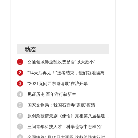
动态
1
交通领域涉企乱收费是否“以大欺小”
2
“14天后再见！”送考结束，他们就地隔离
3
“2021无问西东邀请展”在沪开幕
4
见证历史 百年洋行获新生
5
国家文物局：我国石窟寺“家底”摸清
6
原创杂技情景剧《使命》亮相第八届福建艺术节
7
三问青年科技人才：科学苍穹中怎样的“新星”在闪耀
8
全国铁路1月10日大调图 这些线路旅行时间缩短！