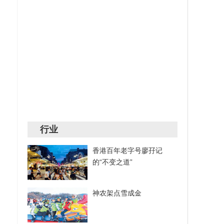
行业
香港百年老字号廖孖记
的“不变之道”
神农架点雪成金