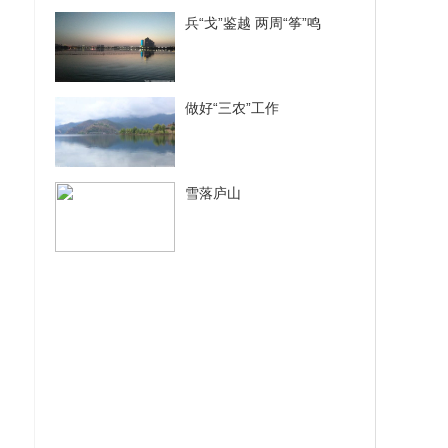
兵“戈”鉴越 两周“筝”鸣
做好“三农”工作
雪落庐山