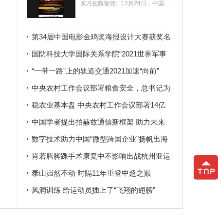
实习生魏玺滟）12月24日，中国电
案
影家协会公布了第34届中国电影金
鸡奖海报设计大赛
第34届中国电影金鸡奖海报设计大赛获奖名
单揭晓
国防科技大学国际关系学院“2021世界军事
安全论坛”在南京举行
“一带一路”上的轨道交通2021加速“向前”
_世
中央农村工作会议部署粮食安全，总书记为
何强调这两个字？
稳农业基本盘 中央农村工作会议部署14亿
人“饭碗”大事
中国学者提出拍赫兹通信新框架 助力未来
6G发展
数字技术助力中国“微型跨国企业”扬帆出海
肖若腾脚踝手术康复中不影响出战杭州亚运
会
泰山岿然不动 时隔11年重登中超之巅
风洞训练 给运动员插上了“飞翔的翅膀”