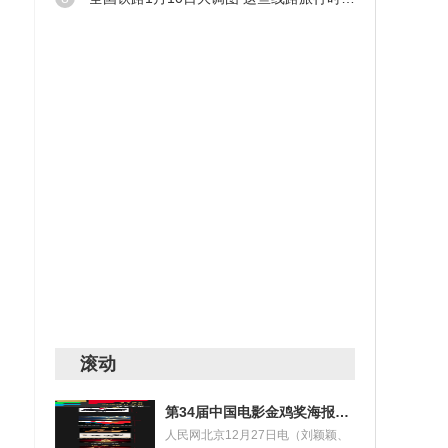
的
滚动
列号
第34届中国电影金鸡奖海报设计大赛获奖名单揭晓
人民网北京12月27日电（刘颖颖、