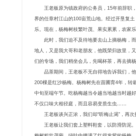
王老板原为镇政府的公务员，15年前辞职
界的任章村江山的100亩荒山地。经过开垦复土
乐。现在，杨梅树枝繁叶茂、果实累累，农家
此时，我们迫不及待地要去山上摘杨梅，而
地人，又是我大哥和老朋友，他既荣归故里，
们的专场，我们稍坐会儿，先喝杯茶，再去摘杨
品茶期间，王老板不无自得地告诉我们，他家
200棵是红沙杨梅。杨梅树先在苗圃育4年，转
中旬至端午节。吃杨梅越当令越当地越当时越
不仅口味大相径庭，而且容易变质生虫……
王老板谈兴正浓，我们却“听梅止渴”，再
王老板让我们套上塑料鞋套，以防滑防泥
梅树粗壮茂密，绿叶中缀满了红得发紫的杨梅