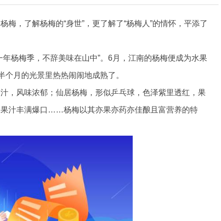
梅，了解杨梅的“身世”，更了解了“杨梅人”的情怀，平添了
一年杨梅季，不辞美味在山中”。6月，江南的杨梅便成为水果
在半个月的光景里热热闹闹地成熟了。
多汁，风味浓郁；仙居杨梅，形似乒乓球，色泽紫里透红，果
，果汁丰满爆口……杨梅以其亦果亦药亦佳酿且富营养的特