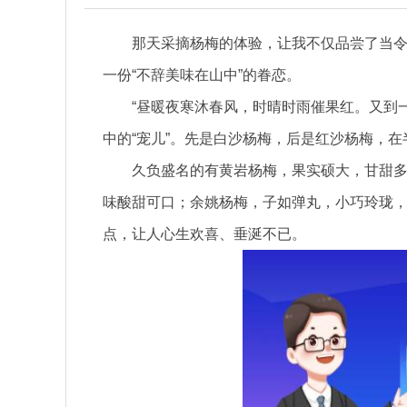
那天采摘杨梅的体验，让我不仅品尝了当令杨
一份“不辞美味在山中”的眷恋。
“昼暖夜寒沐春风，时晴时雨催果红。又到
中的“宠儿”。先是白沙杨梅，后是红沙杨梅，
久负盛名的有黄岩杨梅，果实硕大，甘甜
味酸甜可口；余姚杨梅，子如弹丸，小巧玲珑
点，让人心生欢喜、垂涎不已。