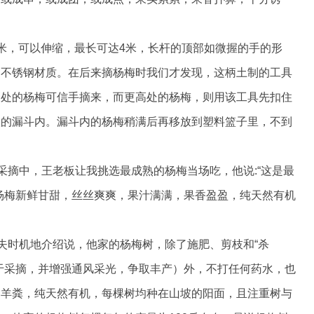
米，可以伸缩，最长可达4米，长杆的顶部如微握的手的形
为不锈钢材质。在后来摘杨梅时我们才发现，这柄土制的工具
高处的杨梅可信手摘来，而更高处的杨梅，则用该工具先扣住
状的漏斗内。漏斗内的杨梅稍满后再移放到塑料篮子里，不到
采摘中，王老板让我挑选最成熟的杨梅当场吃，他说:“这是最
杨梅新鲜甘甜，丝丝爽爽，果汁满满，果香盈盈，纯天然有机
不失时机地介绍说，他家的杨梅树，除了施肥、剪枝和“杀
于采摘，并增强通风采光，争取丰产）外，不打任何药水，也
的羊粪，纯天然有机，每棵树均种在山坡的阳面，且注重树与