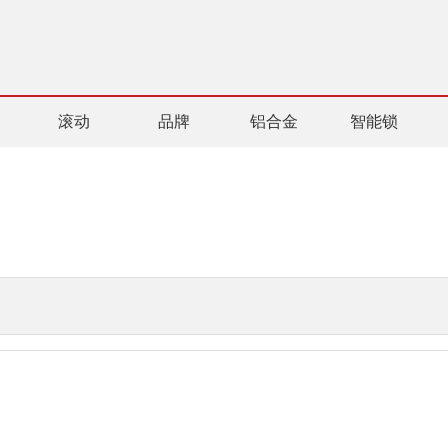
滚动
品牌
铝合金
智能锁