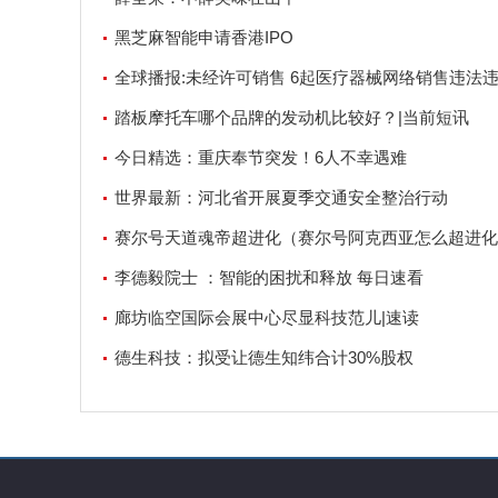
黑芝麻智能申请香港IPO
全球播报:未经许可销售 6起医疗器械网络销售违法
件被通报
踏板摩托车哪个品牌的发动机比较好？|当前短讯
今日精选：重庆奉节突发！6人不幸遇难
世界最新：河北省开展夏季交通安全整治行动
赛尔号天道魂帝超进化（赛尔号阿克西亚怎么超进化
界看点
李德毅院士 ：智能的困扰和释放 每日速看
廊坊临空国际会展中心尽显科技范儿|速读
德生科技：拟受让德生知纬合计30%股权