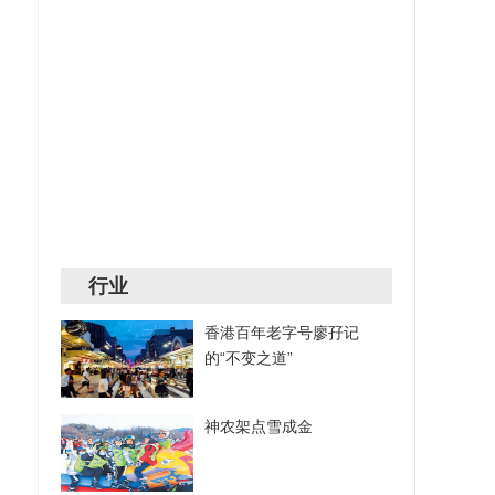
行业
香港百年老字号廖孖记
的“不变之道”
神农架点雪成金