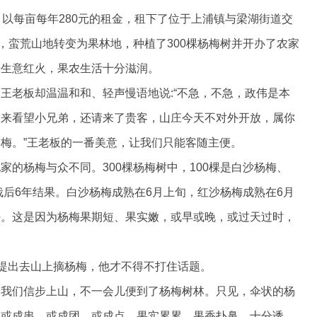
，以每亩每年280元的租金，租下了位于上浦镇与梁湖街道交
，蛮荒山地转变为果林地，种植了300棵杨梅树并开办了农家
乐生意红火，果农生活十分滋润。
王老板却温温和和、轻声慢语地说:“不急，不急，政伟是本
又来看望小兄弟，还请来了贵客，山庄今天不对外开放，属你
梅。”王老板的一番美意，让我们只能客随主便。
的杨梅与众不同。300棵杨梅树中，100棵是白沙杨梅、
栽后6年结果。白沙杨梅成熟在6月上旬，红沙杨梅成熟在6月
好。这是因为杨梅果期短、果实嫩，或早或晚，或过天过时，
次提出去山上摘杨梅，他才不得不打住话题。
。我们信步上山，不一会儿便到了杨梅树林。只见，伞状的杨
，或成串，或成团，或成点，果实累累，果香扑鼻，十分诱