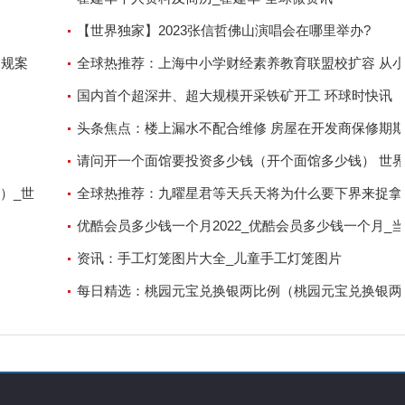
【世界独家】2023张信哲佛山演唱会在哪里举办?
违规案
全球热推荐：上海中小学财经素养教育联盟校扩容 从
养孩子“财商”
国内首个超深井、超大规模开采铁矿开工 环球时快讯
头条焦点：楼上漏水不配合维修 房屋在开发商保修期
内，因楼上下水主管漏水(已排查
请问开一个面馆要投资多少钱（开个面馆多少钱） 世
）_世
讯
全球热推荐：九曜星君等天兵天将为什么要下界来捉拿
空_九曜星君
优酷会员多少钱一个月2022_优酷会员多少钱一个月_
热闻
资讯：手工灯笼图片大全_儿童手工灯笼图片
每日精选：桃园元宝兑换银两比例（桃园元宝兑换银两
例）