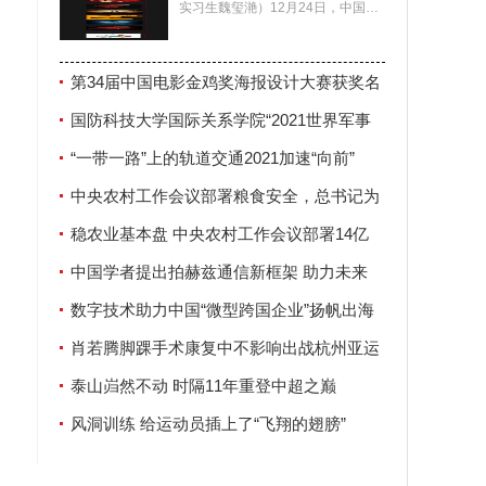
实习生魏玺滟）12月24日，中国电
影家协会公布了第34届中国电影金
鸡奖海报设计大赛
第34届中国电影金鸡奖海报设计大赛获奖名
单揭晓
国防科技大学国际关系学院“2021世界军事
安全论坛”在南京举行
“一带一路”上的轨道交通2021加速“向前”
中央农村工作会议部署粮食安全，总书记为
何强调这两个字？
稳农业基本盘 中央农村工作会议部署14亿
人“饭碗”大事
中国学者提出拍赫兹通信新框架 助力未来
6G发展
数字技术助力中国“微型跨国企业”扬帆出海
肖若腾脚踝手术康复中不影响出战杭州亚运
会
泰山岿然不动 时隔11年重登中超之巅
风洞训练 给运动员插上了“飞翔的翅膀”