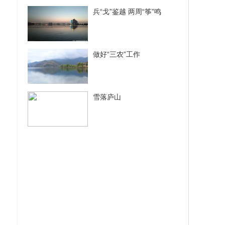
兵“戈”鉴越 两周“筝”鸣
做好“三农”工作
雪落庐山