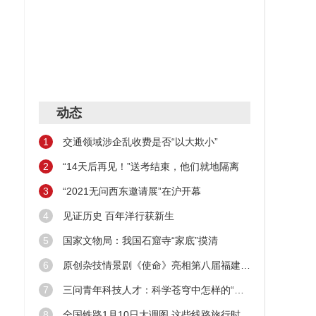
动态
1
交通领域涉企乱收费是否“以大欺小”
2
“14天后再见！”送考结束，他们就地隔离
3
“2021无问西东邀请展”在沪开幕
4
见证历史 百年洋行获新生
5
国家文物局：我国石窟寺“家底”摸清
6
原创杂技情景剧《使命》亮相第八届福建艺术节
7
三问青年科技人才：科学苍穹中怎样的“新星”在闪耀
8
全国铁路1月10日大调图 这些线路旅行时间缩短！