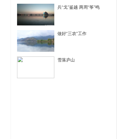
兵“戈”鉴越 两周“筝”鸣
做好“三农”工作
，并
雪落庐山
有大
多万
日主