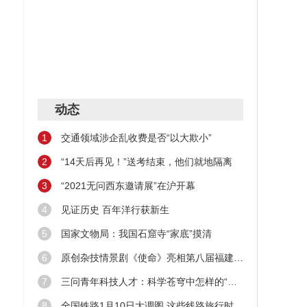
的
动态
1
交通领域涉企乱收费是否“以大欺小”
2
“14天后再见！”送考结束，他们就地隔离
3
“2021无问西东邀请展”在沪开幕
4
见证历史 百年洋行获新生
5
国家文物局：我国石窟寺“家底”摸清
6
原创杂技情景剧《使命》亮相第八届福建艺术节
7
三问青年科技人才：科学苍穹中怎样的“新星”在闪耀
8
全国铁路1月10日大调图 这些线路旅行时间缩短！