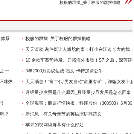
校服的群摆_关于校服的群摆概略
策体系
校服的群摆_关于校服的群摆概略
天天滚动:说件挺让人尴尬的事：打小在江边长大的我
不会游泳
10 余款车蓄势待发、开拓海外市场！S7 之后，深蓝还
之一
招 今日关注
3年2000万协议达成 杰文-卡特加盟公牛
-环球热
天天消息！“富二代”男友自称“家里有矿”，诈骗女友十
落网
月经量少发黑是什么原因_月经量少且发黑是怎么回事
意思
全球观察：股票行情快报：科翔股份（300903）6月30
吗？
力资金净卖出1114.12万元
新消息丨有关母亲节的英语演讲稿范文
苹果的视网膜屏幕有什么好处