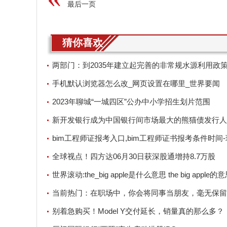
最后一页
猜你喜欢
两部门：到2035年建立起完善的非常规水源利用政
和市场机制
手机默认浏览器怎么改_网页设置在哪里_世界要闻
2023年聊城“一城四区”公办中小学招生划片范围
新开发银行成为中国银行间市场最大的熊猫债发行人
bim工程师证报考入口,bim工程师证书报考条件时间
资讯
全球视点！四方达06月30日获深股通增持8.7万股
世界滚动:the_big apple是什么意思 the big apple的
当前热门：在职场中，你会将同事当朋友，毫无保留
别着急购买！Model Y交付延长，销量真的那么多？