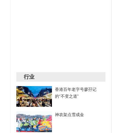
行业
香港百年老字号廖孖记
的“不变之道”
神农架点雪成金