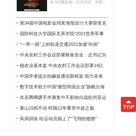
实习生魏玺滟）12月24日，中国电
影家协会公布了第34届中国电影金
鸡奖海报设计大赛
第34届中国电影金鸡奖海报设计大赛获奖名
单揭晓
国防科技大学国际关系学院“2021世界军事
安全论坛”在南京举行
“一带一路”上的轨道交通2021加速“向前”
中央农村工作会议部署粮食安全，总书记为
何强调这两个字？
稳农业基本盘 中央农村工作会议部署14亿
人“饭碗”大事
中国学者提出拍赫兹通信新框架 助力未来
6G发展
数字技术助力中国“微型跨国企业”扬帆出海
肖若腾脚踝手术康复中不影响出战杭州亚运
会
泰山岿然不动 时隔11年重登中超之巅
风洞训练 给运动员插上了“飞翔的翅膀”