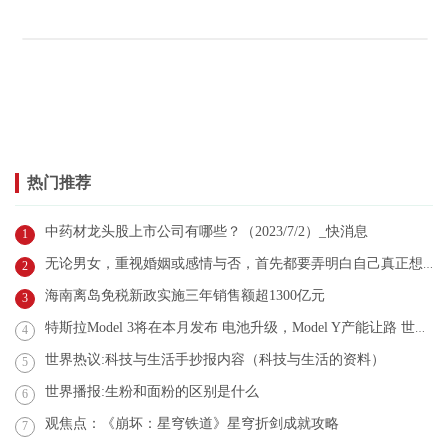
热门推荐
中药材龙头股上市公司有哪些？（2023/7/2）_快消息
1
无论男女，重视婚姻或感情与否，首先都要弄明白自己真正想要的是什么不是什么？
2
海南离岛免税新政实施三年销售额超1300亿元
3
特斯拉Model 3将在本月发布 电池升级，Model Y产能让路 世界今亮点
4
世界热议:科技与生活手抄报内容（科技与生活的资料）
5
世界播报:生粉和面粉的区别是什么
6
观焦点：《崩坏：星穹铁道》星穹折剑成就攻略
7