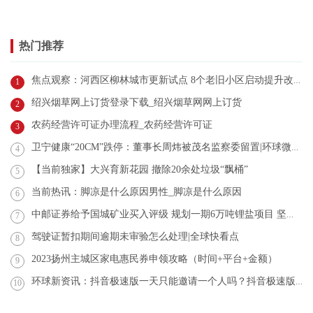
热门推荐
焦点观察：河西区柳林城市更新试点 8个老旧小区启动提升改造
1
绍兴烟草网上订货登录下载_绍兴烟草网网上订货
2
农药经营许可证办理流程_农药经营许可证
3
卫宁健康“20CM”跌停：董事长周炜被茂名监察委留置|环球微资讯
4
【当前独家】大兴育新花园 撤除20余处垃圾“飘桶”
5
当前热讯：脚凉是什么原因男性_脚凉是什么原因
6
中邮证券给予国城矿业买入评级 规划一期6万吨锂盐项目 坚定转型锂资源的步伐_全球快看点
7
驾驶证暂扣期间逾期未审验怎么处理|全球快看点
8
2023扬州主城区家电惠民券申领攻略（时间+平台+金额）
9
环球新资讯：抖音极速版一天只能邀请一个人吗？抖音极速版是什么？
10