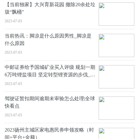
【当前独家】大兴育新花园 撤除20余处垃
圾“飘桶”
2023-07-03
当前热讯：脚凉是什么原因男性_脚凉是
什么原因
2023-07-03
中邮证券给予国城矿业买入评级 规划一期
6万吨锂盐项目 坚定转型锂资源的步伐_全
球快看点
2023-07-03
驾驶证暂扣期间逾期未审验怎么处理|全球
快看点
2023-07-03
2023扬州主城区家电惠民券申领攻略（时
间+平台+金额）