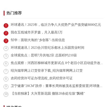
热门推荐
环球通讯！2025年，临沂力争八大优势产业产值突破8000亿元
1
我在五线城市开罗森，月入最高5万
2
邹华：面朝大海的“乡创客”-当前信息
3
环球观速讯丨2023合川世纪乐都水上乐园营业时间
4
全球观焦点：昆明7月供地2宗 总面积约210亩
5
焦点观察：河西区柳林城市更新试点 8个老旧小区启动提升改造
6
绍兴烟草网上订货登录下载_绍兴烟草网网上订货
7
农药经营许可证办理流程_农药经营许可证
8
卫宁健康“20CM”跌停：董事长周炜被茂名监察委留置|环球微资讯
9
【当前独家】大兴育新花园 撤除20余处垃圾“飘桶”
10