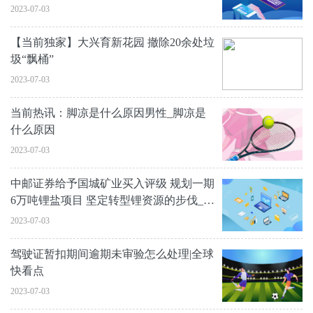
2023-07-03
【当前独家】大兴育新花园 撤除20余处垃
圾“飘桶”
2023-07-03
当前热讯：脚凉是什么原因男性_脚凉是
什么原因
2023-07-03
中邮证券给予国城矿业买入评级 规划一期
6万吨锂盐项目 坚定转型锂资源的步伐_全
球快看点
2023-07-03
驾驶证暂扣期间逾期未审验怎么处理|全球
快看点
2023-07-03