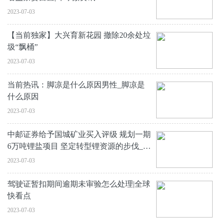
2023-07-03
【当前独家】大兴育新花园 撤除20余处垃
圾“飘桶”
2023-07-03
当前热讯：脚凉是什么原因男性_脚凉是
什么原因
2023-07-03
中邮证券给予国城矿业买入评级 规划一期
6万吨锂盐项目 坚定转型锂资源的步伐_全
球快看点
2023-07-03
驾驶证暂扣期间逾期未审验怎么处理|全球
快看点
2023-07-03