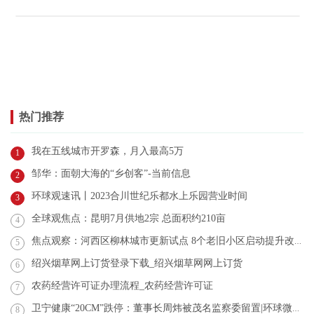
热门推荐
我在五线城市开罗森，月入最高5万
1
邹华：面朝大海的“乡创客”-当前信息
2
环球观速讯丨2023合川世纪乐都水上乐园营业时间
3
全球观焦点：昆明7月供地2宗 总面积约210亩
4
焦点观察：河西区柳林城市更新试点 8个老旧小区启动提升改造
5
绍兴烟草网上订货登录下载_绍兴烟草网网上订货
6
农药经营许可证办理流程_农药经营许可证
7
卫宁健康“20CM”跌停：董事长周炜被茂名监察委留置|环球微资讯
8