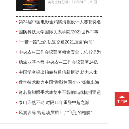
实习生魏玺滟）12月24日，中国电
影家协会公布了第34届中国电影金
鸡奖海报设计大赛
第34届中国电影金鸡奖海报设计大赛获奖名
单揭晓
国防科技大学国际关系学院“2021世界军事
安全论坛”在南京举行
“一带一路”上的轨道交通2021加速“向前”
中央农村工作会议部署粮食安全，总书记为
何强调这两个字？
稳农业基本盘 中央农村工作会议部署14亿
人“饭碗”大事
中国学者提出拍赫兹通信新框架 助力未来
6G发展
数字技术助力中国“微型跨国企业”扬帆出海
肖若腾脚踝手术康复中不影响出战杭州亚运
会
泰山岿然不动 时隔11年重登中超之巅
风洞训练 给运动员插上了“飞翔的翅膀”