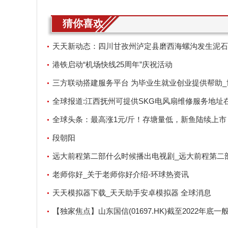
猜你喜欢
天天新动态：四川甘孜州泸定县磨西海螺沟发生泥石
港铁启动“机场快线25周年”庆祝活动
三方联动搭建服务平台 为毕业生就业创业提供帮助_
讯
全球报道:江西抚州可提供SKG电风扇维修服务地址
全球头条：最高涨1元/斤！存塘量低，新鱼陆续上市
一波涨价潮？
段朝阳
远大前程第二部什么时候播出电视剧_远大前程第二
时候播出
老师你好_关于老师你好介绍-环球热资讯
天天模拟器下载_天天助手安卓模拟器 全球消息
【独家焦点】山东国信(01697.HK)截至2022年底一