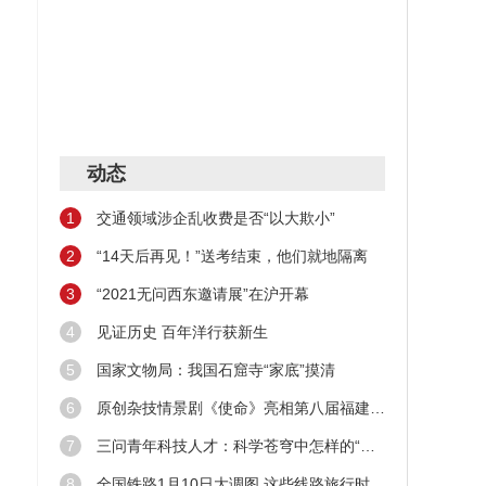
动态
1
交通领域涉企乱收费是否“以大欺小”
2
“14天后再见！”送考结束，他们就地隔离
3
“2021无问西东邀请展”在沪开幕
4
见证历史 百年洋行获新生
5
国家文物局：我国石窟寺“家底”摸清
6
原创杂技情景剧《使命》亮相第八届福建艺术节
7
三问青年科技人才：科学苍穹中怎样的“新星”在闪耀
8
全国铁路1月10日大调图 这些线路旅行时间缩短！