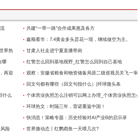
流
共建“一带一路”合作成果惠及各方
鑫顺看市：7.4黄金多头昙花一现，继续做空为主。
世界热
甘肃人社走进宁夏直播带岗
在哪
红警怎么回到基地视野_红警怎么回到自己基地
，再迎
观察：安徽省粮食和物资储备局原二级巡视员关飞一审
12年
回文句都有哪些（回文句指什么）|环球微头条
部什么
个体营业执照怎么注销可以网上办理_个体营业执照怎
销可以网上办理么
环球热文：时隔三年，雷诺重返中国！
快消息！策略专题：历史经验对AI产业Β的启示录
般风险
世界微动态丨红鹦鹉鱼一天喂几次?