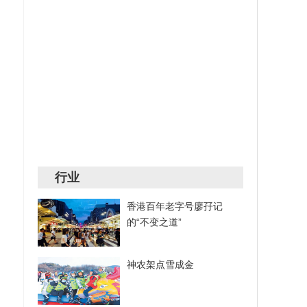
行业
香港百年老字号廖孖记
的“不变之道”
神农架点雪成金