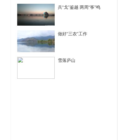
兵“戈”鉴越 两周“筝”鸣
做好“三农”工作
雪落庐山
获刑
么注