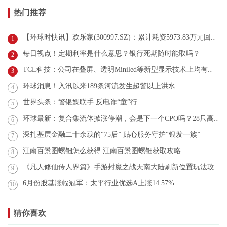
热门推荐
【环球时快讯】欢乐家(300997.SZ)：累计耗资5973.83万元回购1.06%股份
1
每日视点！定期利率是什么意思？银行死期随时能取吗？
2
TCL科技：公司在叠屏、透明Miniled等新型显示技术上均有布局
3
环球消息！入汛以来189条河流发生超警以上洪水
4
世界头条：警银媒联手 反电诈“童”行
5
环球最新：复合集流体掀涨停潮，会是下一个CPO吗？28只高增潜力股曝光！
6
深扎基层金融二十余载的“75后” 贴心服务守护“银发一族”
7
江南百景图螺钿怎么获得 江南百景图螺钿获取攻略
8
《凡人修仙传人界篇》手游封魔之战天南大陆刷新位置玩法攻略分享 环球今亮点
9
6月份股基涨幅冠军：太平行业优选A上涨14.57%
10
猜你喜欢