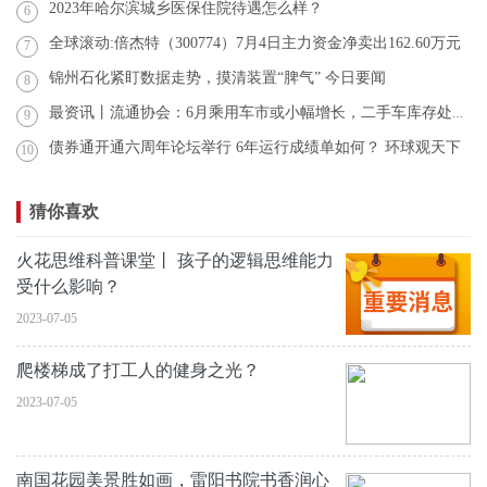
2023年哈尔滨城乡医保住院待遇怎么样？
6
全球滚动:倍杰特（300774）7月4日主力资金净卖出162.60万元
7
锦州石化紧盯数据走势，摸清装置“脾气” 今日要闻
8
最资讯丨流通协会：6月乘用车市或小幅增长，二手车库存处历史高位
9
债券通开通六周年论坛举行 6年运行成绩单如何？ 环球观天下
10
猜你喜欢
火花思维科普课堂丨 孩子的逻辑思维能力
受什么影响？
2023-07-05
爬楼梯成了打工人的健身之光？
2023-07-05
南国花园美景胜如画，雷阳书院书香润心