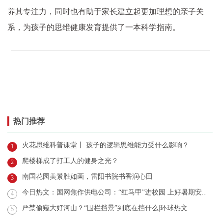
养其专注力，同时也有助于家长建立起更加理想的亲子关
系，为孩子的思维健康发育提供了一本科学指南。
热门推荐
火花思维科普课堂丨 孩子的逻辑思维能力受什么影响？
1
爬楼梯成了打工人的健身之光？
2
南国花园美景胜如画，雷阳书院书香润心田
3
今日热文：国网焦作供电公司：“红马甲”进校园 上好暑期安全第一课
4
严禁偷窥大好河山？“围栏挡景”到底在挡什么|环球热文
5