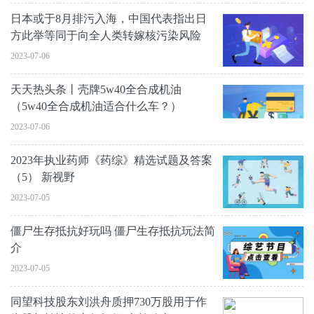
日本或于8月排污入海，中国代表指出日
方此举等同于向全人类转嫁核污染风险
2023-07-06
天天热头条丨壳牌5w40全合成机油
（5w40全合成机油适合什么车？）
2023-07-06
2023年执业药师《药综》精选试题及答案
（5） 新视野
2023-07-05
僵尸生存抵抗好玩吗 僵尸生存抵抗玩法简
介
2023-07-05
同望科技股东刘洪舟质押730万股用于作