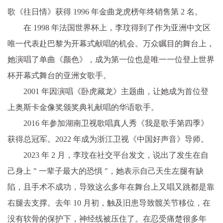
歌《往日情》获得 1996 年金曲龙虎榜年终销售第 2 名。
在 1998 年法国世界杯上，李玟得到了作为亚洲中文区
唯一代表赴巴黎为开幕式献唱的机会。万众瞩目的舞台上，
她演唱了单曲《颜色》，成为第一位也是唯一一位登上世界
杯开幕式舞台的亚洲女歌手。
2001 年因演唱《卧虎藏龙》主题曲，让她成为首位登
上奥斯卡金像奖颁奖典礼献唱的华语歌手。
2016 年参加湖南卫视歌唱真人秀《我是歌手第四季》
获得总冠军。2022 年成为浙江卫视《中国好声音》导师。
2023 年 2 月，李玟在社交平台发文，说出了发生在自
己身上 " 一辈子最大的恐惧 "，她表示自己天生左腿有缺
陷，且手术不成功，导致这么多年在舞台上又唱又跳都是靠
右腿去支撑。去年 10 月初，触及旧患导致髋关节移位，在
没有软骨的保护下，神经线被压住了。在忍受痛楚很多年