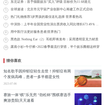
东北证券：首予猫眼娱乐“买入”评级 目标价为11.68港元
4
全球速读：北京市元宇宙产业创新中心筹建工作正式启动
5
热门礼物推荐3岁男孩的最佳送礼选择 世界看热讯
6
中演协：上半年全国营业性演出票房收入同比增长673.49％ 观天下
7
用中医疗法更好服务患者|世界热门
8
黑色款 Nothing Ear（2）耳机即将发布：采用透明亚克力材质
9
露肩小衫+牛仔裤=2022春季最流行穿搭，半个娱乐圈都这样穿
10
猜你喜欢
知名歌手因抑郁症轻生去世！抑郁症有两
个发病高峰，患者一多半都是女性
2023-07-06
赛旅一体“棋”乐无穷 “劲松杯”围棋赛选手
爽游贵阳|天天速看