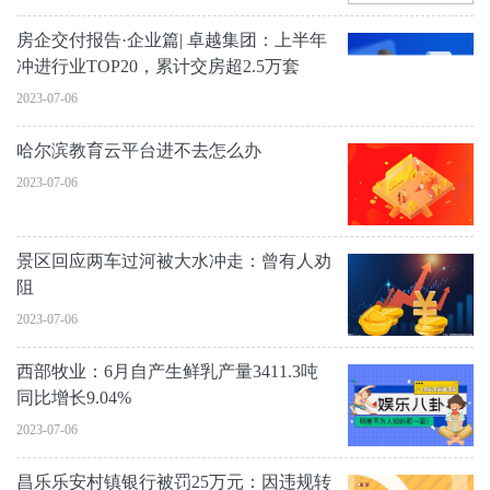
房企交付报告·企业篇| 卓越集团：上半年
冲进行业TOP20，累计交房超2.5万套
2023-07-06
哈尔滨教育云平台进不去怎么办
2023-07-06
景区回应两车过河被大水冲走：曾有人劝
阻
2023-07-06
西部牧业：6月自产生鲜乳产量3411.3吨
同比增长9.04%
2023-07-06
昌乐乐安村镇银行被罚25万元：因违规转