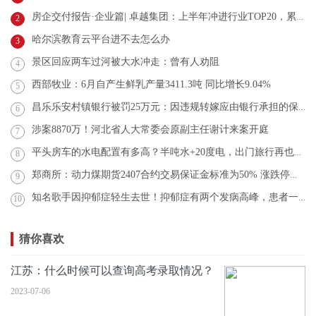
房企交付报告·企业篇| 卓越集团：上半年冲进行业TOP20，累计交房超2.5万套
2
哈尔滨教育云平台进不去怎么办
3
景区回应两车过河被大水冲走：曾有人劝阻
4
西部牧业：6月自产生鲜乳产量3411.3吨 同比增长9.04%
5
昌乐乐安村镇银行被罚25万元：因违规转嫁应由银行承担的保险费
6
涉案8870万！河北省人大常委会原副主任谢计来案开庭
7
平头房车的水电配置有多高？半吨水+20度电，出门旅行再也不发愁
8
郑商所：动力煤期货2407合约交易保证金标准为50% 涨跌停板幅度为10%
9
知名歌手因抑郁症轻生去世！抑郁症有两个发病高峰，患者一多半都是女性
10
猜你喜欢
江苏：什么时候可以查询高考录取情况？
2023-07-06