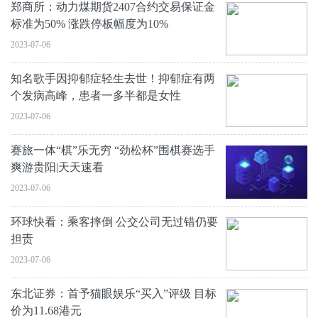
郑商所：动力煤期货2407合约交易保证金
标准为50% 涨跌停板幅度为10%
2023-07-06
知名歌手因抑郁症轻生去世！抑郁症有两
个发病高峰，患者一多半都是女性
2023-07-06
赛旅一体“棋”乐无穷 “劲松杯”围棋赛选手
爽游贵阳|天天速看
2023-07-06
环球快看：乘客摔倒 公交公司无过错仍要
担责
2023-07-06
东北证券：首予猫眼娱乐“买入”评级 目标
价为11.68港元