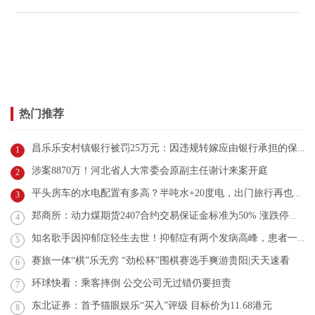
热门推荐
昌乐乐安村镇银行被罚25万元：因违规转嫁应由银行承担的保险费
1
涉案8870万！河北省人大常委会原副主任谢计来案开庭
2
平头房车的水电配置有多高？半吨水+20度电，出门旅行再也不发愁
3
郑商所：动力煤期货2407合约交易保证金标准为50% 涨跌停板幅度为10%
4
知名歌手因抑郁症轻生去世！抑郁症有两个发病高峰，患者一多半都是女性
5
赛旅一体“棋”乐无穷 “劲松杯”围棋赛选手爽游贵阳|天天速看
6
环球快看：乘客摔倒 公交公司无过错仍要担责
7
东北证券：首予猫眼娱乐“买入”评级 目标价为11.68港元
8