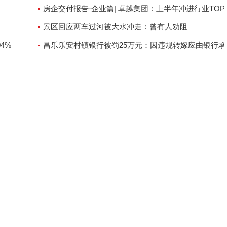
房企交付报告·企业篇| 卓越集团：上半年冲进行业TOP
累计交房超2.5万套
景区回应两车过河被大水冲走：曾有人劝阻
4%
昌乐乐安村镇银行被罚25万元：因违规转嫁应由银行承
的保险费