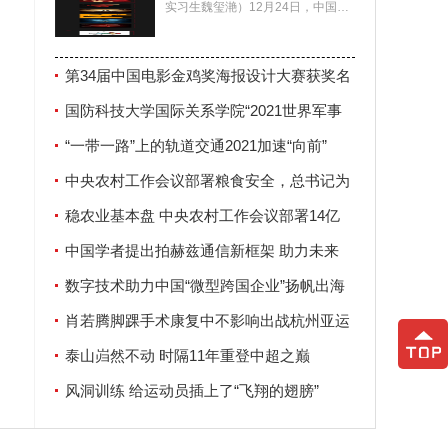
实习生魏玺滟）12月24日，中国电
20，
影家协会公布了第34届中国电影金
鸡奖海报设计大赛
第34届中国电影金鸡奖海报设计大赛获奖名
担
单揭晓
国防科技大学国际关系学院“2021世界军事
安全论坛”在南京举行
“一带一路”上的轨道交通2021加速“向前”
中央农村工作会议部署粮食安全，总书记为
何强调这两个字？
稳农业基本盘 中央农村工作会议部署14亿
人“饭碗”大事
中国学者提出拍赫兹通信新框架 助力未来
6G发展
数字技术助力中国“微型跨国企业”扬帆出海
肖若腾脚踝手术康复中不影响出战杭州亚运
会
泰山岿然不动 时隔11年重登中超之巅
风洞训练 给运动员插上了“飞翔的翅膀”