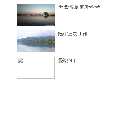
兵“戈”鉴越 两周“筝”鸣
做好“三农”工作
雪落庐山