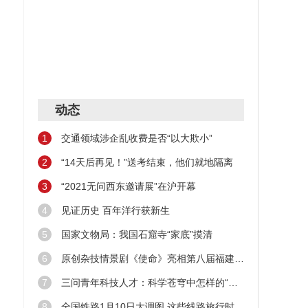
动态
1
交通领域涉企乱收费是否“以大欺小”
2
“14天后再见！”送考结束，他们就地隔离
3
“2021无问西东邀请展”在沪开幕
4
见证历史 百年洋行获新生
5
国家文物局：我国石窟寺“家底”摸清
6
原创杂技情景剧《使命》亮相第八届福建艺术节
7
三问青年科技人才：科学苍穹中怎样的“新星”在闪耀
8
全国铁路1月10日大调图 这些线路旅行时间缩短！