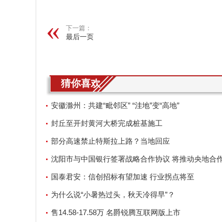
下一篇：
最后一页
猜你喜欢
安徽滁州：共建“毗邻区” “洼地”变“高地”
封丘至开封黄河大桥完成桩基施工
部分高速禁止特斯拉上路？当地回应
沈阳市与中国银行签署战略合作协议 将推动央地合
实施
国泰君安：信创招标有望加速 行业拐点将至
为什么说“小暑热过头，秋天冷得早”？
售14.58-17.58万 名爵锐腾互联网版上市