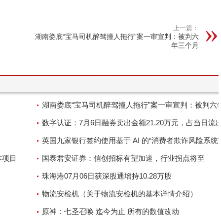
上一篇：
湖南娄底“宝马司机醉驾撞人拖行”案一审宣判：被判六
年三个月
湖南娄底“宝马司机醉驾撞人拖行”案一审宣判：被判六
个月
数字认证：7月6日融券卖出金额21.20万元，占当日流
额的0.59%
英国九家银行签约使用基于 AI 的“消费者欺诈风险系统
作项目
对诈骗
国泰君安证券：信创招标有望加速，行业拐点将至
珠海港07月06日获深股通增持10.28万股
物流安检机（关于物流安检机的基本详情介绍）
原神：七圣召唤 迄今为止 所有的数值改动