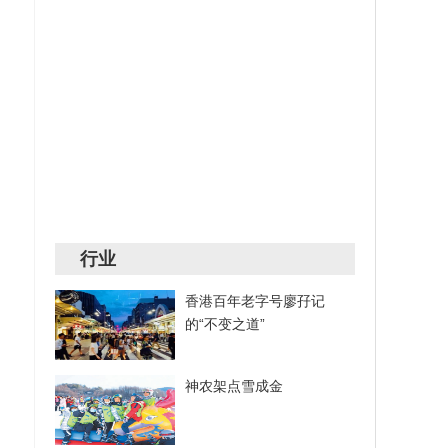
行业
香港百年老字号廖孖记
的“不变之道”
神农架点雪成金