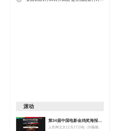
年三
出金
”应
滚动
第34届中国电影金鸡奖海报设计大赛获奖名单揭晓
人民网北京12月27日电（刘颖颖、