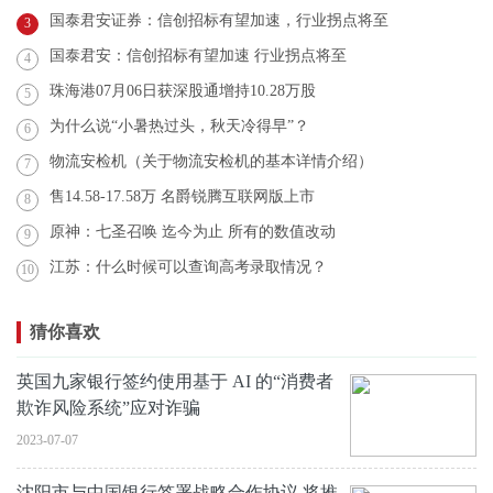
国泰君安证券：信创招标有望加速，行业拐点将至
3
国泰君安：信创招标有望加速 行业拐点将至
4
珠海港07月06日获深股通增持10.28万股
5
为什么说“小暑热过头，秋天冷得早”？
6
物流安检机（关于物流安检机的基本详情介绍）
7
售14.58-17.58万 名爵锐腾互联网版上市
8
原神：七圣召唤 迄今为止 所有的数值改动
9
江苏：什么时候可以查询高考录取情况？
10
猜你喜欢
英国九家银行签约使用基于 AI 的“消费者
欺诈风险系统”应对诈骗
2023-07-07
沈阳市与中国银行签署战略合作协议 将推