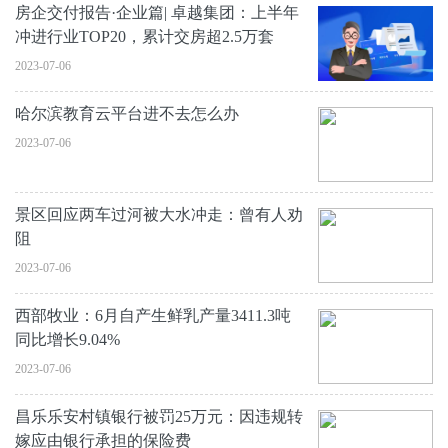
房企交付报告·企业篇| 卓越集团：上半年
冲进行业TOP20，累计交房超2.5万套
2023-07-06
哈尔滨教育云平台进不去怎么办
2023-07-06
景区回应两车过河被大水冲走：曾有人劝
阻
2023-07-06
西部牧业：6月自产生鲜乳产量3411.3吨
同比增长9.04%
2023-07-06
昌乐乐安村镇银行被罚25万元：因违规转
嫁应由银行承担的保险费