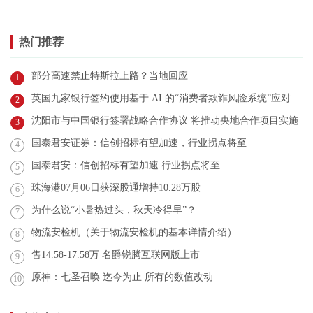
热门推荐
部分高速禁止特斯拉上路？当地回应
1
英国九家银行签约使用基于 AI 的“消费者欺诈风险系统”应对诈骗
2
沈阳市与中国银行签署战略合作协议 将推动央地合作项目实施
3
国泰君安证券：信创招标有望加速，行业拐点将至
4
国泰君安：信创招标有望加速 行业拐点将至
5
珠海港07月06日获深股通增持10.28万股
6
为什么说“小暑热过头，秋天冷得早”？
7
物流安检机（关于物流安检机的基本详情介绍）
8
售14.58-17.58万 名爵锐腾互联网版上市
9
原神：七圣召唤 迄今为止 所有的数值改动
10