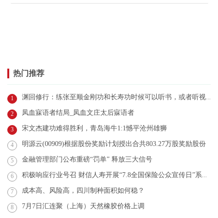
热门推荐
渊回修行：练张至顺金刚功和长寿功时候可以听书，或者听视频吗？
1
凤血寐语者结局_凤血文庄太后寐语者
2
宋文杰建功难得胜利，青岛海牛1:1憾平沧州雄狮
3
明源云(00909)根据股份奖励计划授出合共803.27万股奖励股份
4
金融管理部门公布重磅“罚单” 释放三大信号
5
积极响应行业号召 财信人寿开展“7.8全国保险公众宣传日”系列活动
6
成本高、风险高，四川制种面积如何稳？
7
7月7日汇连聚（上海）天然橡胶价格上调
8