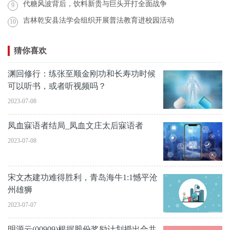
代糖风波背后，饮料新贵与巨头开打全面战争
9
吉林乾安县法学会组织开展普法教育进校园活动
10
猜你喜欢
渊回修行：练张至顺金刚功和长寿功时候
可以听书，或者听视频吗？
2023-07-08
凤血寐语者结局_凤血文庄太后寐语者
2023-07-08
宋文杰建功难得胜利，青岛海牛1:1憾平沧
州雄狮
2023-07-07
明源云(00909)根据股份奖励计划授出合共