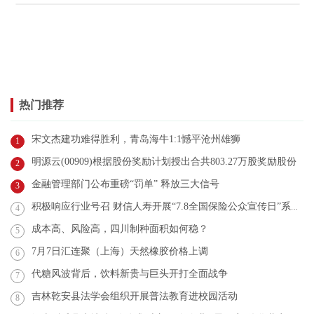
热门推荐
宋文杰建功难得胜利，青岛海牛1:1憾平沧州雄狮
1
明源云(00909)根据股份奖励计划授出合共803.27万股奖励股份
2
金融管理部门公布重磅“罚单” 释放三大信号
3
积极响应行业号召 财信人寿开展“7.8全国保险公众宣传日”系列活动
4
成本高、风险高，四川制种面积如何稳？
5
7月7日汇连聚（上海）天然橡胶价格上调
6
代糖风波背后，饮料新贵与巨头开打全面战争
7
吉林乾安县法学会组织开展普法教育进校园活动
8