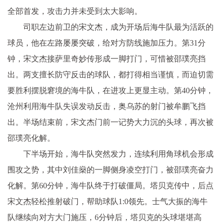
全部首发，攻击力并未受到太大影响。
司职左边前卫的宋文杰，成为开场后海牛队最为活跃的
球员，他在左路屡屡突破，给对方防线施加压力。第31分
钟，宋文杰接萨里奇妙传形成一脚打门，可惜被邵璞亮挡
出。两支擅长防守反击的球队，都打得相当谨慎，而迫切需
要胜利摆脱窘境的海牛队，在进攻上更显主动。第40分钟，
沧州利用海牛队失误发动反击，奥乌苏的射门被牟鹏飞挡
出。半场结束前，宋文杰门前一记势大力沉的头球，再次被
邵璞亮化解。
下半场开始，海牛队突然发力，连续利用角球机会形成
围攻之势，其中刘佳燊的一脚侧身凌空打门，被邵璞亮奋力
化解。第60分钟，海牛队终于打破僵局。塔贝克传中，后点
宋文杰轻松推射破门，帮助球队1:0领先。士气大振的海牛
队继续向对方大门施压，6分钟后，塔贝克的头球堪堪高