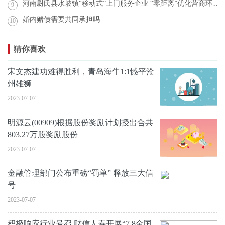
河南尉氏县水坡镇“移动式”上门服务企业 “零距离”优化营商环境
9
婚内赌债需要共同承担吗
10
猜你喜欢
宋文杰建功难得胜利，青岛海牛1:1憾平沧
州雄狮
2023-07-07
明源云(00909)根据股份奖励计划授出合共
803.27万股奖励股份
2023-07-07
金融管理部门公布重磅“罚单” 释放三大信
号
2023-07-07
积极响应行业号召 财信人寿开展“7.8全国