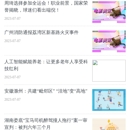
周琦选择参加全运会！职业前景，国家荣
誉揭晓，球迷们看出端倪！
2023-07-07
广州消防通报荔湾区新基路火灾事件
2023-07-07
人工智能赋能养老：让更多老年人享受科
技红利
2023-07-07
安徽滁州：共建“毗邻区” “洼地”变“高地”
2023-07-07
湖南娄底“宝马司机醉驾撞人拖行”案一审
宣判：被判六年三个月