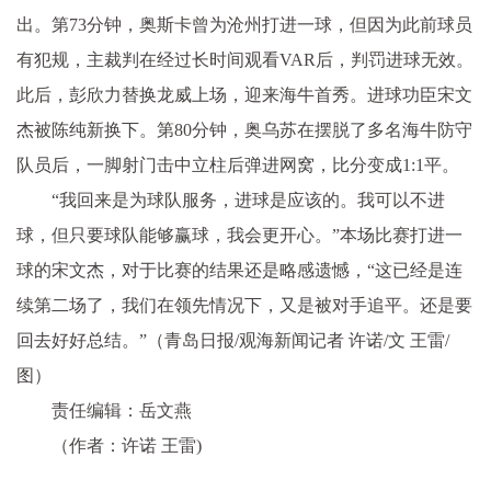
出。第73分钟，奥斯卡曾为沧州打进一球，但因为此前球员
有犯规，主裁判在经过长时间观看VAR后，判罚进球无效。
此后，彭欣力替换龙威上场，迎来海牛首秀。进球功臣宋文
杰被陈纯新换下。第80分钟，奥乌苏在摆脱了多名海牛防守
队员后，一脚射门击中立柱后弹进网窝，比分变成1:1平。
“我回来是为球队服务，进球是应该的。我可以不进
球，但只要球队能够赢球，我会更开心。”本场比赛打进一
球的宋文杰，对于比赛的结果还是略感遗憾，“这已经是连
续第二场了，我们在领先情况下，又是被对手追平。还是要
回去好好总结。”（青岛日报/观海新闻记者 许诺/文 王雷/
图）
责任编辑：岳文燕
（作者：许诺 王雷)